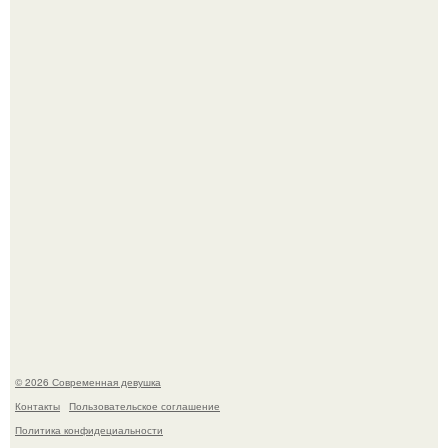
У юли Гаврилиной снова случился конфликт с комиком
Ильей Соболевым.
Рацион 1400 калорий.
© 2026 Современная девушка
Контакты
Пользовательское соглашение
Политика конфидециальности