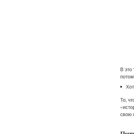
В это
потом
Хот
То, ч
«исто
свою 
Понр