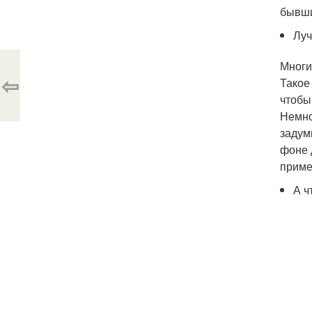
бывши
Луч
Многи
⇦
Такое
чтобы
Немно
задум
фоне 
приме
А ч