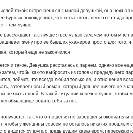
ыслей такой: встречаешься с милой девушкой, она нежная и
 ее бурных похождениях, что хоть сквозь землю от стыда пр
е – тем лучше.
е рассуждают так: лучше я все узнаю сам, чем потом мне н
рашивает жену про ее бывших ухажеров просто для того, чт
ан, который еще не закончился
ется и такое. Девушка рассталась с парнем, однако все еще
о затем, чтобы как-то выбросить из головы предыдущего па
ится, поймет, что всегда любил только ее, и отношения воз
вать, затевает новый роман, который для нее ничего не знач
бы не быть одной. В такой ситуации конечно лучше, чтобы 
лял обманщице водить себя за нос.
 получается так, что отношения не завершены окончательно
т, чтобы у женщины совсем не осталось никаких прошлых св
асто видится супруга с предыдущим кавалером, пересекаются