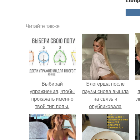
Читайте также
Выбирай
Блогерша после
упражнения, чтобы
паузы снова вышла
прокачать именно
на связь и
л
твой тип попы.
опубликовала
свежую серию
п
кадров из спальни.