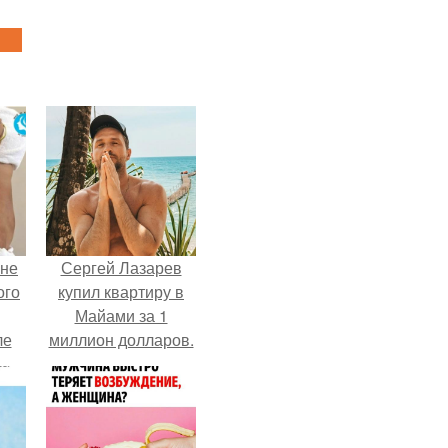
 не
Сергей Лазарев
ого
купил квартиру в
Майами за 1
ле
миллион долларов.
ых