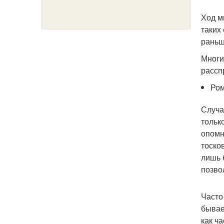
Ход м
таких
раньш
Многи
рассп
Ром
Случа
тольк
опомн
тоско
лишь 
позво
Часто
бывае
как ч