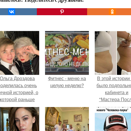
Ольга Дроздова
Фитнес - меню на
В этой истории
поделилась очень
целую неделю?
было подпольн
ичной историей, о
кабинета и
которой раньше
"Мастера Пос
очти не говорила.
Двухнедельн
Курсов".