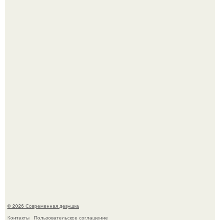
Бывшая актриса для самых взрослых амаранта Хэнк
стала сенатором в Колумбии.
У юли Гаврилиной снова случился конфликт с комиком
Ильей Соболевым.
© 2026 Современная девушка
Контакты
Пользовательское соглашение