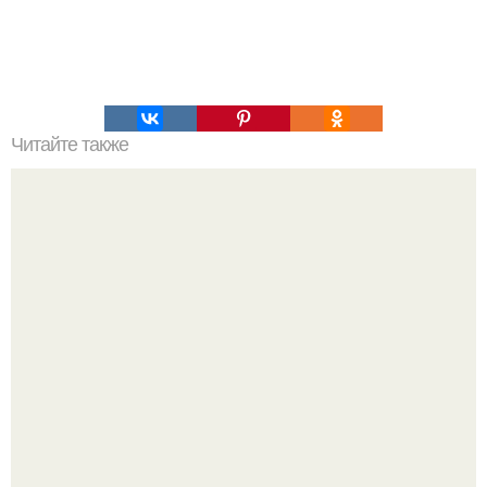
Читайте также
Мастерство крабиков: простой способ заколоть волосы в
2024 году