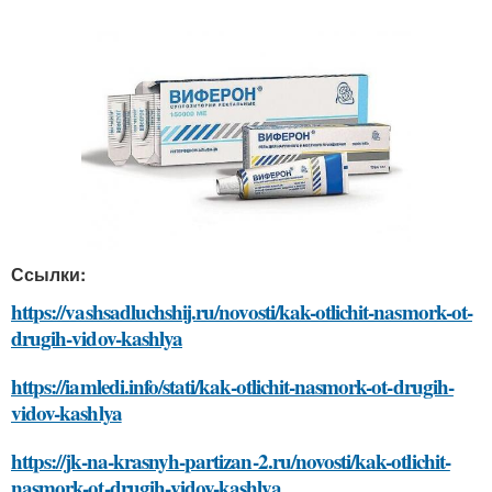
Ссылки:
https://vashsadluchshij.ru/novosti/kak-otlichit-nasmork-ot-
drugih-vidov-kashlya
https://iamledi.info/stati/kak-otlichit-nasmork-ot-drugih-
vidov-kashlya
https://jk-na-krasnyh-partizan-2.ru/novosti/kak-otlichit-
nasmork-ot-drugih-vidov-kashlya