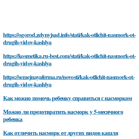
https://ogorod.zelynyjsad.info/stati/kak-otlichit-nasmork-ot-
drugih-vidov-kashlya
https://kosmetika.ru-best.com/stati/kak-otlichit-nasmork-ot-
drugih-vidov-kashlya
https://semejnayaferma.ru/novosti/kak-otlichit-nasmork-ot-
drugih-vidov-kashlya
Как можно помочь ребенку справиться с насморком
Можно ли предотвратить насморк у 5-месячного
ребенка
Как отличить насморк от других видов кашля