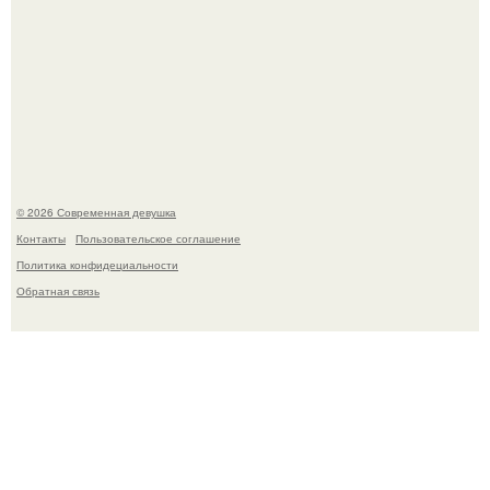
У юли Гаврилиной снова случился конфликт с комиком
Ильей Соболевым.
© 2026 Современная девушка
Контакты
Пользовательское соглашение
Политика конфидециальности
Обратная связь