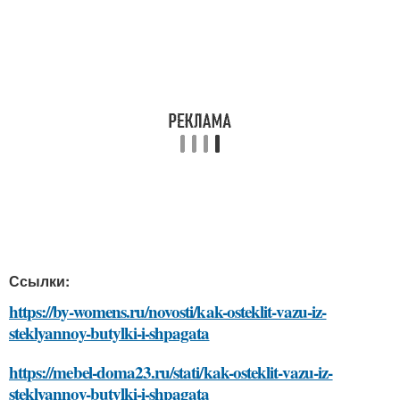
Ссылки:
https://by-womens.ru/novosti/kak-osteklit-vazu-iz-
steklyannoy-butylki-i-shpagata
https://mebel-doma23.ru/stati/kak-osteklit-vazu-iz-
steklyannoy-butylki-i-shpagata