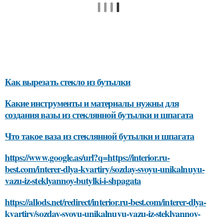
Как вырезать стекло из бутылки
Какие инструменты и материалы нужны для
создания вазы из стеклянной бутылки и шпагата
Что такое ваза из стеклянной бутылки и шпагата
https://www.google.as/url?q=https://interior.ru-
best.com/interer-dlya-kvartiry/sozday-svoyu-unikalnuyu-
vazu-iz-steklyannoy-butylki-i-shpagata
https://allods.net/redirect/interior.ru-best.com/interer-dlya-
kvartiry/sozday-svoyu-unikalnuyu-vazu-iz-steklyannoy-