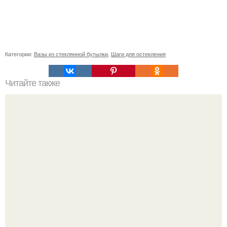
Категории:
Вазы из стеклянной бутылки
,
Шаги для остекления
Читайте также
Какие факторы следует учитывать при выборе
витаминов для сердца и сосудов