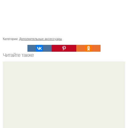
Категории:
Дополнительные аксессуары
Читайте также
Как выбрать подходящий материал для приклеивания
молдинга на стену