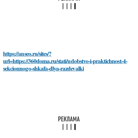
https://anseo.ru/sites/?
url=https://360doma.ru/stati/udobstvo-i-praktichnost-4-
sekcionnogo-shkafa-dlya-razdevalki