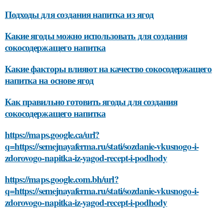
Подходы для создания напитка из ягод
Какие ягоды можно использовать для создания
сокосодержащего напитка
Какие факторы влияют на качество сокосодержащего
напитка на основе ягод
Как правильно готовить ягоды для создания
сокосодержащего напитка
https://maps.google.ca/url?
q=https://semejnayaferma.ru/stati/sozdanie-vkusnogo-i-
zdorovogo-napitka-iz-yagod-recept-i-podhody
https://maps.google.com.bh/url?
q=https://semejnayaferma.ru/stati/sozdanie-vkusnogo-i-
zdorovogo-napitka-iz-yagod-recept-i-podhody