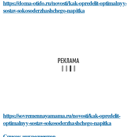
https://doma-otido.ru/novosti/kak-opredelit-optimalnyy-
sostav-sokosoderzhashchego-napitka
https://sovremennayamama.ru/novosti/kak-opredelit-
optimalnyy-sostav-sokosoderzhashchego-napitka
Список ингредиентов