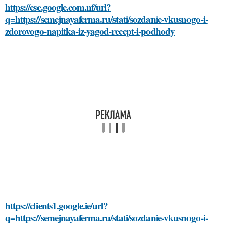
https://cse.google.com.nf/url?
q=https://semejnayaferma.ru/stati/sozdanie-vkusnogo-i-
zdorovogo-napitka-iz-yagod-recept-i-podhody
https://clients1.google.ie/url?
q=https://semejnayaferma.ru/stati/sozdanie-vkusnogo-i-