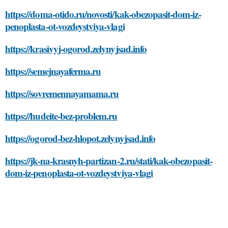
https://doma-otido.ru/novosti/kak-obezopasit-dom-iz-
penoplasta-ot-vozdeystviya-vlagi
https://krasivyj-ogorod.zelynyjsad.info
https://semejnayaferma.ru
https://sovremennayamama.ru
https://hudeite-bez-problem.ru
https://ogorod-bez-hlopot.zelynyjsad.info
https://jk-na-krasnyh-partizan-2.ru/stati/kak-obezopasit-
dom-iz-penoplasta-ot-vozdeystviya-vlagi