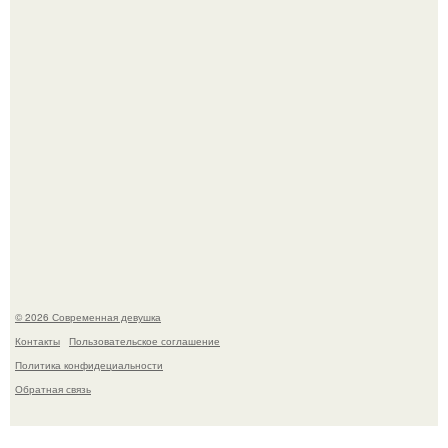
Платье, которое до сих пор вызывает споры спустя годы.
У юли Гаврилиной снова случился конфликт с комиком
Ильей Соболевым.
© 2026 Современная девушка
Контакты
Пользовательское соглашение
Политика конфидециальности
Обратная связь