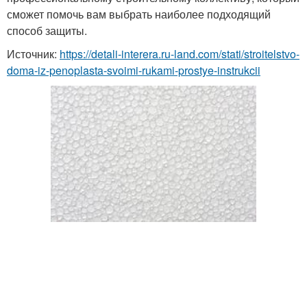
сможет помочь вам выбрать наиболее подходящий
способ защиты.
Источник:
https://detali-interera.ru-land.com/stati/stroitelstvo-
doma-iz-penoplasta-svoimi-rukami-prostye-instrukcii