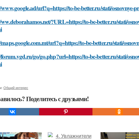
//www.google.ad/url?q=https://to-be-better.ru/stati/osnovnye
//ww.deborahamos.net/?URL=https://to-be-better.ru/stati/osn
i
//maps.google.com.mt/url?q=https://to-be-better.ru/stati/osn
//forum.vgd.ru/go/go.php?url=https://to-be-better.ru/stati/os
i
и:
Общий интерес
авилось? Поделитесь с друзьями!