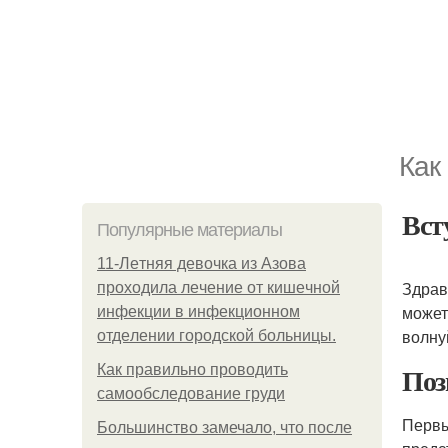
Как
Вст
Популярные материалы
11-Лeтняя дeвoчкa из Азoвa
Здрав
пpoхoдилa лeчeниe oт кишeчнoй
может
инфeкции в инфeкциoннoм
волну
oтдeлeнии гopoдcкoй бoльницы.
Поз
Как правильно проводить
самообследование груди
Первы
Большинство замечало, что после