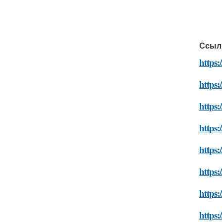
Ссыл
https
https
https
https
https:
https:
https:
https