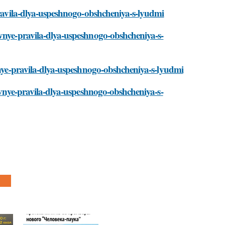
-pravila-dlya-uspeshnogo-obshcheniya-s-lyudmi
ovnye-pravila-dlya-uspeshnogo-obshcheniya-s-
ovnye-pravila-dlya-uspeshnogo-obshcheniya-s-lyudmi
novnye-pravila-dlya-uspeshnogo-obshcheniya-s-