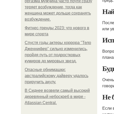
предс
оргазма мужчина часто почти сразу
теряет возбуждение, тогда как
Най
женщина может дольше сохранять
возбуждение.
После
Фитнес-тренды 2023: что нового в
или у
мире спорта
Исп
Спустя годы актеры хоррора "Тело
Дженнифер" сильно изменились,
Вопро
пройдя путь от подростковых
плана
кумиров до мировых звезд.
Буд
Опасные обнимашки:
австралийскому дайверу удалось
Очень
приручить акулу.
говори
В Сиднее возвели самый высокий
Не 
деревянный небоскреб в мире -
Atlassian Central.
Если 