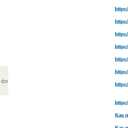
https
https
https:
https
https
https
⇦
https:
https
Как п
Как п