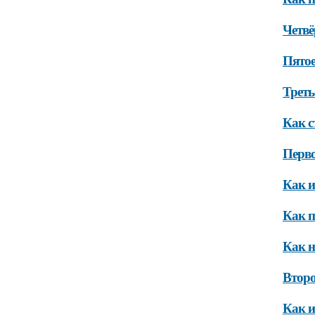
Четвё
Пятое
Треть
Как с
Перво
Как и
Как п
Как н
Второ
Как и