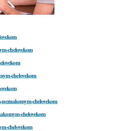
elovekom
omym-chelovekom
helovekom
komym-chelovekom
elovekom
or-s-neznakomym-chelovekom
neznakomym-chelovekom
omym-chelovekom