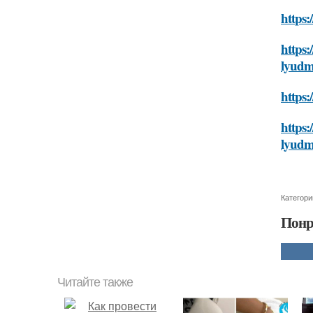
https:
https:
lyudm
https:
https:
lyudm
Категори
Понр
Читайте также