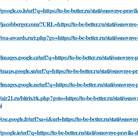
//google.co.ls/url?q=https://to-be-better.ru/stati/osnovnye-pr
//jacobberger.com/?URL=https://to-be-better.ru/stati/osnovny
//rea-awards.ru/r.php?go=https://to-be-better.ru/stati/osnovn
//images.google.cz/url?q=https://to-be-better.ru/stati/osnovny
//maps.google.sn/url?q=https://to-be-better.ru/stati/osnovnye
//images.google.ne/url?q=https://to-be-better.ru/stati/osnovn
//air21.ru/bitrix/rk.php?goto=https://to-be-better.ru/stati/os
i
//cse.google.fr/url?sa=i&url=https://to-be-better.ru/stati/osn
//google.ie/url?q=https://to-be-better.ru/stati/osnovnye-pravi