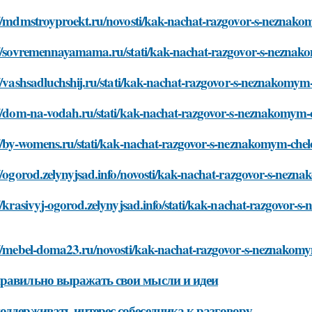
://mdmstroyproekt.ru/novosti/kak-nachat-razgovor-s-neznak
://sovremennayamama.ru/stati/kak-nachat-razgovor-s-nezna
//vashsadluchshij.ru/stati/kak-nachat-razgovor-s-neznakomy
://dom-na-vodah.ru/stati/kak-nachat-razgovor-s-neznakomym
://by-womens.ru/stati/kak-nachat-razgovor-s-neznakomym-che
://ogorod.zelynyjsad.info/novosti/kak-nachat-razgovor-s-nez
//krasivyj-ogorod.zelynyjsad.info/stati/kak-nachat-razgovor
://mebel-doma23.ru/novosti/kak-nachat-razgovor-s-neznakom
равильно выражать свои мысли и идеи
оддерживать интерес собеседника к разговору