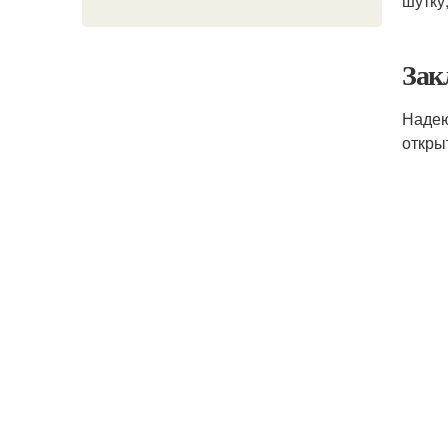
шутку
Зак
Надею
откры