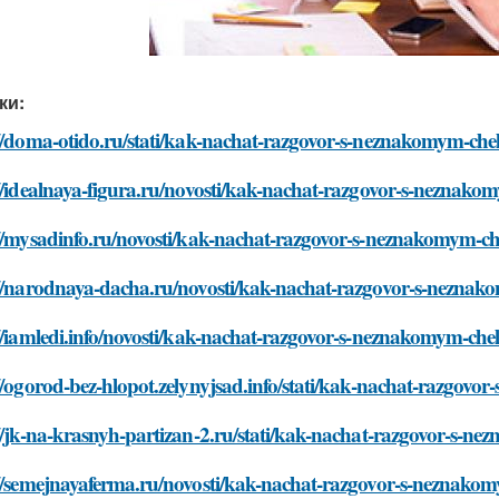
ки:
://doma-otido.ru/stati/kak-nachat-razgovor-s-neznakomym-ch
://idealnaya-figura.ru/novosti/kak-nachat-razgovor-s-neznak
://mysadinfo.ru/novosti/kak-nachat-razgovor-s-neznakomym-c
://narodnaya-dacha.ru/novosti/kak-nachat-razgovor-s-nezna
//iamledi.info/novosti/kak-nachat-razgovor-s-neznakomym-ch
//ogorod-bez-hlopot.zelynyjsad.info/stati/kak-nachat-razgov
//jk-na-krasnyh-partizan-2.ru/stati/kak-nachat-razgovor-s-
://semejnayaferma.ru/novosti/kak-nachat-razgovor-s-neznak