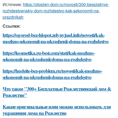
Источник:
https://otoplen-dom.ru/novosti/300-besplatnye-
rozhdestvenskiy-dom-rozhdestvo-kak-sekonomit-na-
prazdnikah
Ссылки:
https://ogorod-bez-hlopot.zelynyjsad.info/novosti/kak-
mozhno-sekonomit-na-ukrashenii-doma-na-rozhdestvo
https://kosmetika.ru-best.com/stati/kak-mozhno-
sekonomit-na-ukrashenii-doma-na-rozhdestvo
https://hudeite-bez-problem.ru/novosti/kak-mozhno-
sekonomit-na-ukrashenii-doma-na-rozhdestvo
Что такое "300+ Бесплатные Рождественский дом &
Рождество"
Какие оригинальные идеи можно использовать для
украшения дома на Рождество