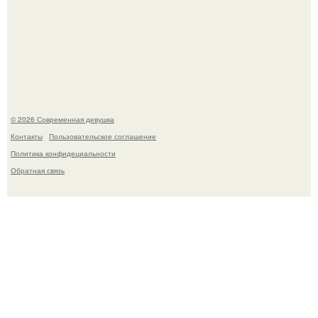
Джастин и хейли бибер, которые в прошлом месяце
отметили восьмую годовщину помолвки, показали новые
фото с совместного отдыха.
© 2026 Современная девушка
Контакты
Пользовательское соглашение
Политика конфидециальности
Обратная связь