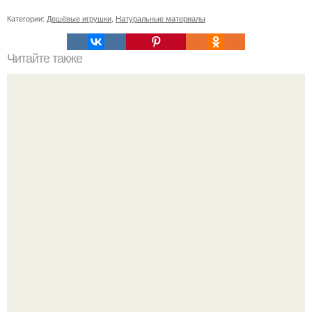
Категории:
Дешёвые игрушки
,
Натуральные материалы
Читайте также
Стильные укладки на короткие волосы: от классики до
модных тенденций