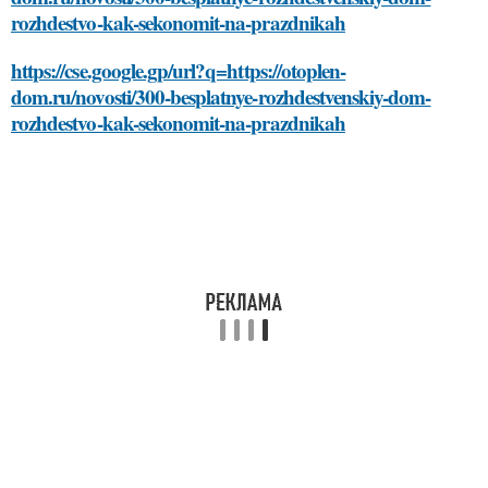
rozhdestvo-kak-sekonomit-na-prazdnikah
https://cse.google.gp/url?q=https://otoplen-
dom.ru/novosti/300-besplatnye-rozhdestvenskiy-dom-
rozhdestvo-kak-sekonomit-na-prazdnikah