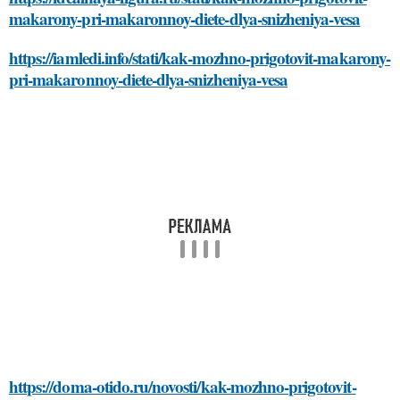
makarony-pri-makaronnoy-diete-dlya-snizheniya-vesa
https://iamledi.info/stati/kak-mozhno-prigotovit-makarony-
pri-makaronnoy-diete-dlya-snizheniya-vesa
https://doma-otido.ru/novosti/kak-mozhno-prigotovit-