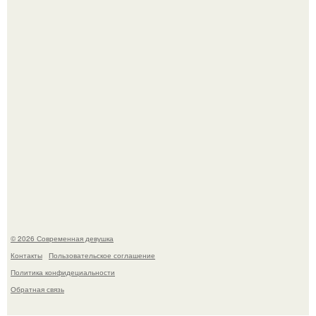
трогательное совместное фото со своей мамой, к
которой она приехала в гости.
Итальяно веро: Орнелла мути упаковала чемоданы и
готовится обзавестись красным паспортом.
© 2026 Современная девушка
Контакты
Пользовательское соглашение
Политика конфидециальности
Обратная связь