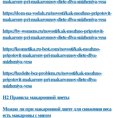
makarony-pri-makaronnoy-diete-dlya-snizheniya-vesa
https://dom-na-vodah.ru/novosti/kak-mozhno-prigotovit-
makarony-pri-makaronnoy-diete-dlya-snizheniya-vesa
https://by-womens.ru/novosti/kak-mozhno-prigotovit-
makarony-pri-makaronnoy-diete-dlya-snizheniya-vesa
https://kosmetika.ru-best.com/novosti/kak-mozhno-
prigotovit-makarony-pri-makaronnoy-diete-dlya-
snizheniya-vesa
https://hudeite-bez-problem.ru/novosti/kak-mozhno-
prigotovit-makarony-pri-makaronnoy-diete-dlya-
snizheniya-vesa
H2 Правила макаронной диеты
Можно ли при макаронной диете для снижения веса
есть макароны с мясом