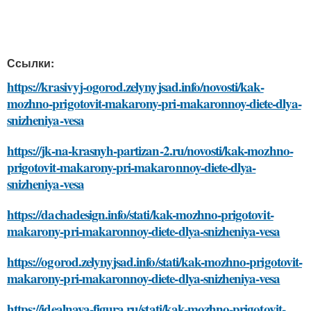
Ссылки:
https://krasivyj-ogorod.zelynyjsad.info/novosti/kak-
mozhno-prigotovit-makarony-pri-makaronnoy-diete-dlya-
snizheniya-vesa
https://jk-na-krasnyh-partizan-2.ru/novosti/kak-mozhno-
prigotovit-makarony-pri-makaronnoy-diete-dlya-
snizheniya-vesa
https://dachadesign.info/stati/kak-mozhno-prigotovit-
makarony-pri-makaronnoy-diete-dlya-snizheniya-vesa
https://ogorod.zelynyjsad.info/stati/kak-mozhno-prigotovit-
makarony-pri-makaronnoy-diete-dlya-snizheniya-vesa
https://idealnaya-figura.ru/stati/kak-mozhno-prigotovit-