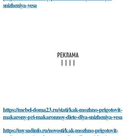
snizheniya-vesa
https://mebel-doma23.ru/stati/kak-mozhno-prigotovit-
makarony-pri-makaronnoy-diete-dlya-snizheniya-vesa
https://mysadinfo.ru/novosti/kak-mozhno-prigotovit-