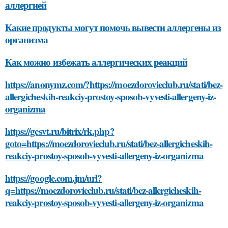
аллергией
Какие продукты могут помочь вывести аллергены из
организма
Как можно избежать аллергических реакций
https://anonymz.com/?https://moezdorovieclub.ru/stati/bez-
allergicheskih-reakciy-prostoy-sposob-vyvesti-allergeny-iz-
organizma
https://gcsvt.ru/bitrix/rk.php?
goto=https://moezdorovieclub.ru/stati/bez-allergicheskih-
reakciy-prostoy-sposob-vyvesti-allergeny-iz-organizma
https://google.com.jm/url?
q=https://moezdorovieclub.ru/stati/bez-allergicheskih-
reakciy-prostoy-sposob-vyvesti-allergeny-iz-organizma