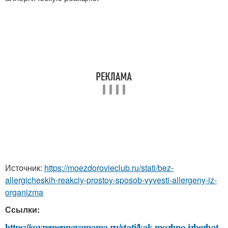
Источник:
https://moezdorovieclub.ru/stati/bez-
allergicheskih-reakciy-prostoy-sposob-vyvesti-allergeny-iz-
organizma
Ссылки:
https://sovremennayamama.ru/stati/kak-mozhno-izbezhat-