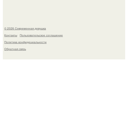
женщина может дольше сохранять возбуждение.
© 2026 Современная девушка
Контакты
Пользовательское соглашение
Политика конфидециальности
Обратная связь