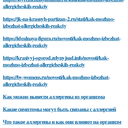
allergicheskih-reakciy
https://jk-na-krasnyh-partizan-2.ru/stati/kak-mozhno-
izbezhat-allergicheskih-reakciy
https://idealnaya-figura.ru/novosti/kak-mozhno-izbezhat-
allergicheskih-reakciy
https://krasivyj-ogorod.zelynyjsad.info/novosti/kak-
mozhno-izbezhat-allergicheskih-reakciy
https://by-womens.ru/novosti/kak-mozhno-izbezhat-
allergicheskih-reakciy
Как можно вывести аллергены из организма
Какие симптомы могут быть связаны с аллергией
Что такое аллергены и как они влияют на организм