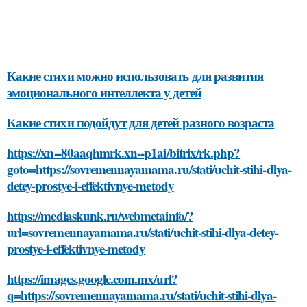
Какие стихи можно использовать для развития
эмоционального интеллекта у детей
Какие стихи подойдут для детей разного возраста
https://xn--80aaqhmrk.xn--p1ai/bitrix/rk.php?
goto=https://sovremennayamama.ru/stati/uchit-stihi-dlya-
detey-prostye-i-effektivnye-metody
https://mediaskunk.ru/webmetainfo/?
url=sovremennayamama.ru/stati/uchit-stihi-dlya-detey-
prostye-i-effektivnye-metody
https://images.google.com.mx/url?
q=https://sovremennayamama.ru/stati/uchit-stihi-dlya-