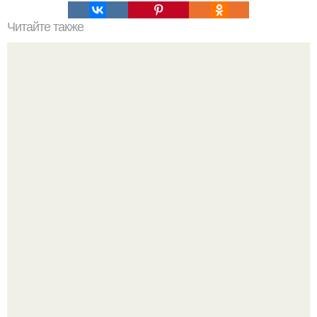
Читайте также
Как сделать прическу для каре с крабиком: подробный
гайд
Ольга Дроздова поделилась очень личной историей, о