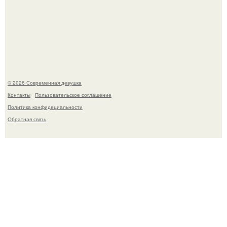
Лишь в том случае, если есть в истории моды идеал, то
это Синди Кроуфорд.
© 2026 Современная девушка
Контакты
Пользовательское соглашение
Политика конфидециальности
Обратная связь