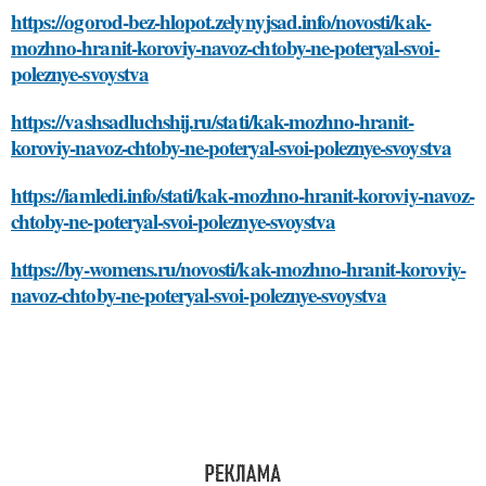
https://ogorod-bez-hlopot.zelynyjsad.info/novosti/kak-
mozhno-hranit-koroviy-navoz-chtoby-ne-poteryal-svoi-
poleznye-svoystva
https://vashsadluchshij.ru/stati/kak-mozhno-hranit-
koroviy-navoz-chtoby-ne-poteryal-svoi-poleznye-svoystva
https://iamledi.info/stati/kak-mozhno-hranit-koroviy-navoz-
chtoby-ne-poteryal-svoi-poleznye-svoystva
https://by-womens.ru/novosti/kak-mozhno-hranit-koroviy-
navoz-chtoby-ne-poteryal-svoi-poleznye-svoystva