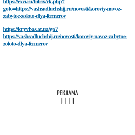
https://exci.ru/bitrix/rk.php?
goto=https://vashsadluchshij.ru/novosti/koroviy-navoz-
zabytoe-zoloto-dlya-fermerov
https://kryvbas.at.ua/go?
https://vashsadluchshij.ru/novosti/koroviy-navoz-zabytoe-
zoloto-dlya-fermerov