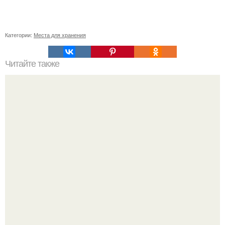
Категории:
Места для хранения
Читайте также
Мастерство в деталях: как правильно использовать
невидимки для заколотывания волос