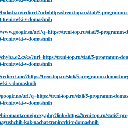
//balash.ru/redirect?url=https://treni-top.ru/stati/5-progr
t-trenirovki-v-domashnih
//www.google.sn/url?q=https://treni-top.ru/stati/5-program
t-trenirovki-v-domashnih
//chyba.o2.cz/cs/?url=https://treni-top.ru/stati/5-programm
t-trenirovki-v-domashnih
//redirect.me/?https://treni-top.ru/stati/5-programm-domash
rovki-v-domashnih
//google.no/url?q=https://treni-top.ru/stati/5-programm-dom
t-trenirovki-v-domashnih
//hiromant.com/proxy.php?link=https://treni-top.ru/stati/5
nayushchih-kak-nachat-trenirovki-v-domashnih