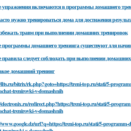
е упражнения включаются в программы домашнего тре
асто нужно тренироваться дома для достижения результ
збежать травм при выполнении домашних тренировок
е программы домашнего тренинга существуют для нач
 правила следует соблюдать при выполнении домашних
акое домашний тренинг
//ilts.ru/bitrix/rk.php?goto=https://treni-top.ru/stati/5-pr
achat-trenirovki-v-domashnih
//electronix.ru/redirect.php?https://treni-top.ru/stati/5-pr
achat-trenirovki-v-domashnih
//www.google.dz/url?q=https://treni-top.ru/stati/5-program
t-trenirovki-v-domashnih