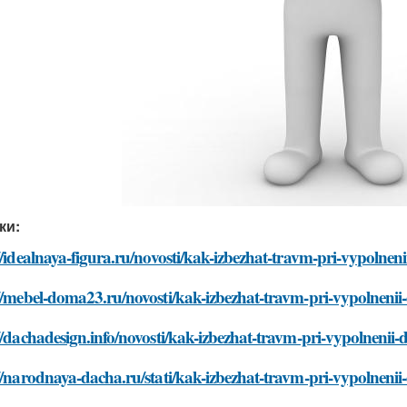
ки:
//idealnaya-figura.ru/novosti/kak-izbezhat-travm-pri-vypolne
//mebel-doma23.ru/novosti/kak-izbezhat-travm-pri-vypolneni
//dachadesign.info/novosti/kak-izbezhat-travm-pri-vypolnenii
//narodnaya-dacha.ru/stati/kak-izbezhat-travm-pri-vypolneni