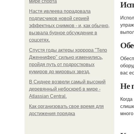
Исп
мире спорта
Настя ивлеева порадовала
Испол
подписчиков новой серией
упраж
эффектных снимков - и, как обычно,
выпол
вызвала бурное обсуждение в
соцсетях.
Обе
Спустя годы актеры хоррора "Тело
Дженнифер" сильно изменились,
Обесп
пройдя путь от подростковых
обору
кумиров до мировых звезд.
вас е
В Сиднее возвели самый высокий
Не 
деревянный небоскреб в мире -
Atlassian Central.
Когда
слишк
Как организовать свое время для
много
достижения порядка