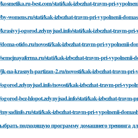
//kosmetika.ru-best.com/stati/kak-izbezhat-travm-pri-vypolne
//by-womens.ru/stati/kak-izbezhat-travm-pri-vypolnenii-doma
//krasivyj-ogorod.zelynyjsad.info/stati/kak-izbezhat-travm-pr
//doma-otido.ru/novosti/kak-izbezhat-travm-pri-vypolnenii-d
//semejnayaferma.ru/stati/kak-izbezhat-travm-pri-vypolnenii
//jk-na-krasnyh-partizan-2.ru/novosti/kak-izbezhat-travm-pri
//ogorod.zelynyjsad.info/novosti/kak-izbezhat-travm-pri-vypo
//ogorod-bez-hlopot.zelynyjsad.info/stati/kak-izbezhat-travm-
//mysadinfo.ru/stati/kak-izbezhat-travm-pri-vypolnenii-domas
ыбрать подходящую программу домашнего тренинга дл