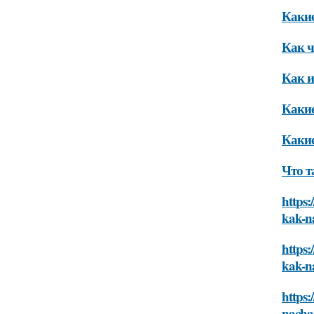
Каки
Как ч
Как и
Каки
Какие
Что т
https:
kak-n
https:
kak-n
https:
nacha