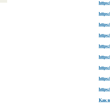
https:
https:
https:
https:
https:
https:
https:
https:
https:
Как в