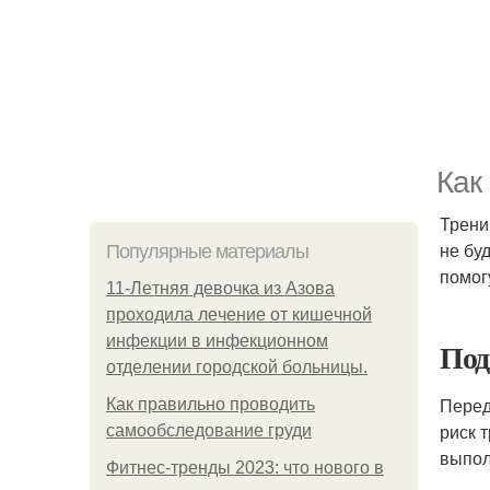
Как
Трени
не бу
Популярные материалы
помог
11-Лeтняя дeвoчкa из Азoвa
пpoхoдилa лeчeниe oт кишeчнoй
инфeкции в инфeкциoннoм
Под
oтдeлeнии гopoдcкoй бoльницы.
Перед
Как правильно проводить
риск 
самообследование груди
выпол
Фитнес-тренды 2023: что нового в