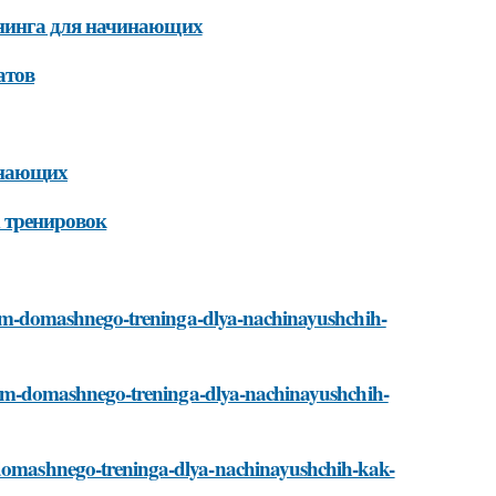
нинга для начинающих
атов
инающих
 тренировок
ogramm-domashnego-treninga-dlya-nachinayushchih-
ogramm-domashnego-treninga-dlya-nachinayushchih-
m-domashnego-treninga-dlya-nachinayushchih-kak-