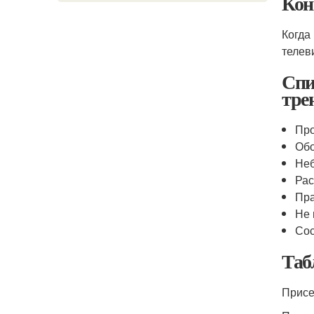
Кон
Когда
телев
Спи
тре
Про
Обо
Неб
Рас
Пра
Не 
Сос
Таб
Присе