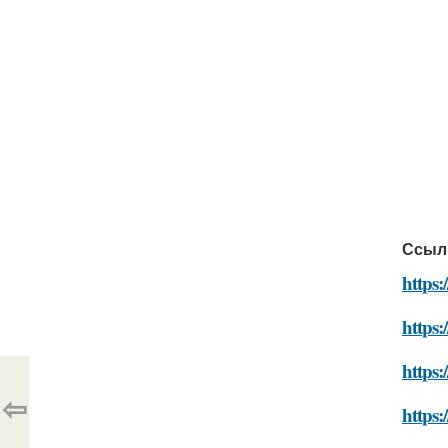
Ссыл
https:
https:
https:
⇦
https: