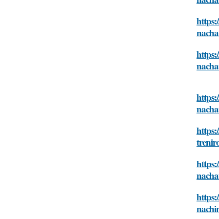
https:
nacha
https:
nacha
https:
nacha
https:
treni
https:
nacha
https:
nachi