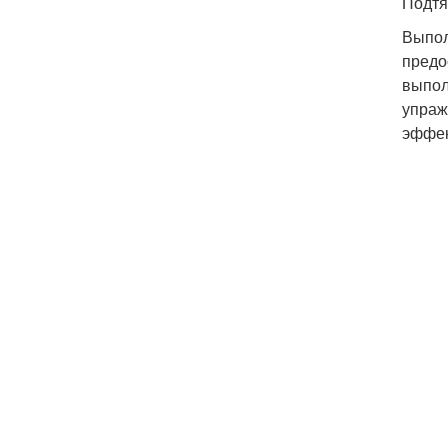
Подтя
Выпол
предо
выпол
упраж
эффек