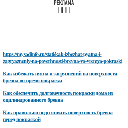
https://mysadinfo.ru/stati/kak-izbezhat-pyatna-i-
zagryazneniy-na-poverhnosti-brevna-vo-vremya-pokraski
Как избежать пятна и загрязнений на поверхности
бревна во время покраски
Как обеспечить долговечность покраски дома из
оцилиндрованного бревна
Как правильно подготовить поверхность бревна
перед покраской