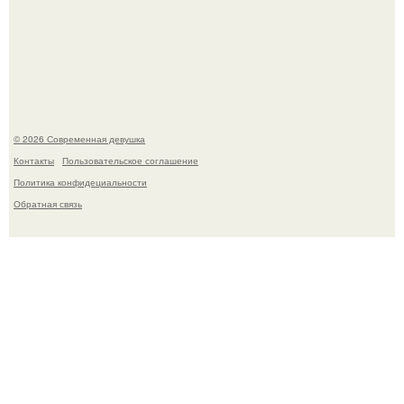
Лишь в том случае, если есть в истории моды идеал, то
это Синди Кроуфорд.
© 2026 Современная девушка
Контакты
Пользовательское соглашение
Политика конфидециальности
Обратная связь