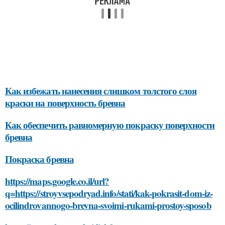
Как избежать нанесения слишком толстого слоя
краски на поверхность бревна
Как обеспечить равномерную покраску поверхности
бревна
Покраска бревна
https://maps.google.co.il/url?
q=https://stroyvsepodryad.info/stati/kak-pokrasit-dom-iz-
ocilindrovannogo-brevna-svoimi-rukami-prostoy-sposob