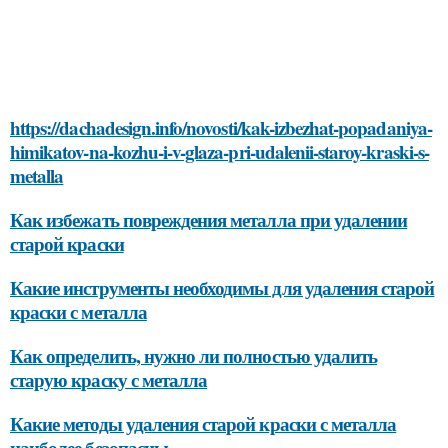
https://dachadesign.info/novosti/kak-izbezhat-popadaniya-
himikatov-na-kozhu-i-v-glaza-pri-udalenii-staroy-kraski-s-
metalla
Как избежать повреждения металла при удалении
старой краски
Какие инструменты необходимы для удаления старой
краски с металла
Как определить, нужно ли полностью удалить
старую краску с металла
Какие методы удаления старой краски с металла
наиболее безопасны