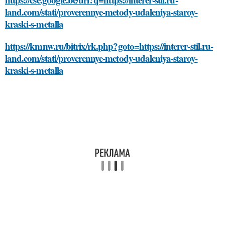
land.com/stati/proverennye-metody-udaleniya-staroy-
kraski-s-metalla
https://kmnw.ru/bitrix/rk.php?goto=https://interer-stil.ru-
land.com/stati/proverennye-metody-udaleniya-staroy-
kraski-s-metalla