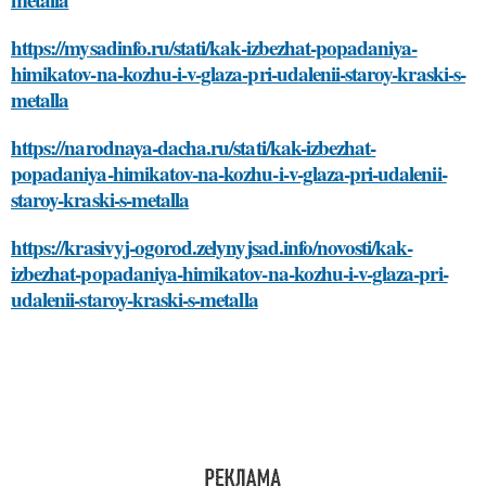
https://mysadinfo.ru/stati/kak-izbezhat-popadaniya-
himikatov-na-kozhu-i-v-glaza-pri-udalenii-staroy-kraski-s-
metalla
https://narodnaya-dacha.ru/stati/kak-izbezhat-
popadaniya-himikatov-na-kozhu-i-v-glaza-pri-udalenii-
staroy-kraski-s-metalla
https://krasivyj-ogorod.zelynyjsad.info/novosti/kak-
izbezhat-popadaniya-himikatov-na-kozhu-i-v-glaza-pri-
udalenii-staroy-kraski-s-metalla