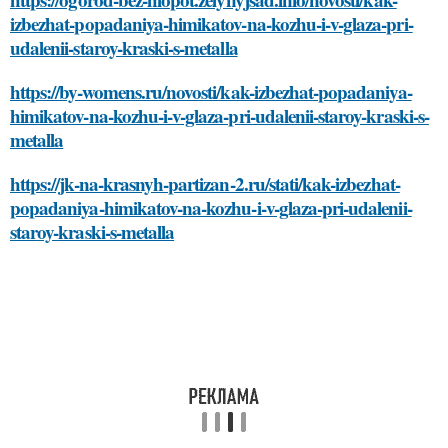
izbezhat-popadaniya-himikatov-na-kozhu-i-v-glaza-pri-
udalenii-staroy-kraski-s-metalla
https://by-womens.ru/novosti/kak-izbezhat-popadaniya-
himikatov-na-kozhu-i-v-glaza-pri-udalenii-staroy-kraski-s-
metalla
https://jk-na-krasnyh-partizan-2.ru/stati/kak-izbezhat-
popadaniya-himikatov-na-kozhu-i-v-glaza-pri-udalenii-
staroy-kraski-s-metalla