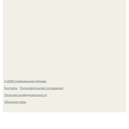
У юли Гаврилиной снова случился конфликт с комиком
Ильей Соболевым.
© 2026 Современная девушка
Контакты
Пользовательское соглашение
Политика конфидециальности
Обратная связь