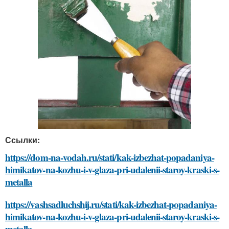
Ссылки:
https://dom-na-vodah.ru/stati/kak-izbezhat-popadaniya-
himikatov-na-kozhu-i-v-glaza-pri-udalenii-staroy-kraski-s-
metalla
https://vashsadluchshij.ru/stati/kak-izbezhat-popadaniya-
himikatov-na-kozhu-i-v-glaza-pri-udalenii-staroy-kraski-s-
metalla