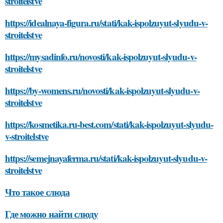
stroitelstve
https://idealnaya-figura.ru/stati/kak-ispolzuyut-slyudu-v-
stroitelstve
https://mysadinfo.ru/novosti/kak-ispolzuyut-slyudu-v-
stroitelstve
https://by-womens.ru/novosti/kak-ispolzuyut-slyudu-v-
stroitelstve
https://kosmetika.ru-best.com/stati/kak-ispolzuyut-slyudu-
v-stroitelstve
https://semejnayaferma.ru/stati/kak-ispolzuyut-slyudu-v-
stroitelstve
Что такое слюда
Где можно найти слюду