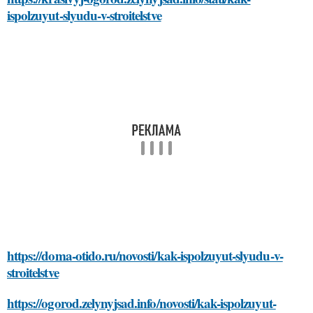
ispolzuyut-slyudu-v-stroitelstve
https://doma-otido.ru/novosti/kak-ispolzuyut-slyudu-v-
stroitelstve
https://ogorod.zelynyjsad.info/novosti/kak-ispolzuyut-