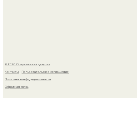
Итальяно веро: Орнелла мути упаковала чемоданы и
готовится обзавестись красным паспортом.
© 2026 Современная девушка
Контакты
Пользовательское соглашение
Политика конфидециальности
Обратная связь