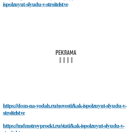
ispolzuyut-slyudu-v-stroitelstve
https://dom-na-vodah.ru/novosti/kak-ispolzuyut-slyudu-v-
stroitelstve
https://mdmstroyproekt.ru/stati/kak-ispolzuyut-slyudu-v-