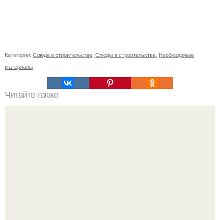
Категории:
Слюда в строительстве
,
Слюды в строительстве
,
Необходимые
материалы
Читайте также
Восстановление легких после COVID-19: основные
принципы и практики