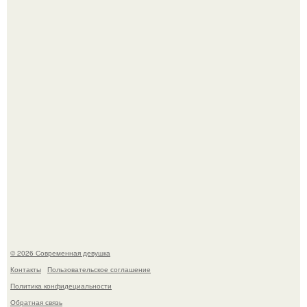
Лишь в том случае, если есть в истории моды идеал, то
это Синди Кроуфорд.
Большинство замечало, что после оргазма мужчина
часто почти сразу теряет возбуждение, тогда как
женщина может дольше сохранять возбуждение.
© 2026 Современная девушка
Контакты
Пользовательское соглашение
Политика конфидециальности
Обратная связь