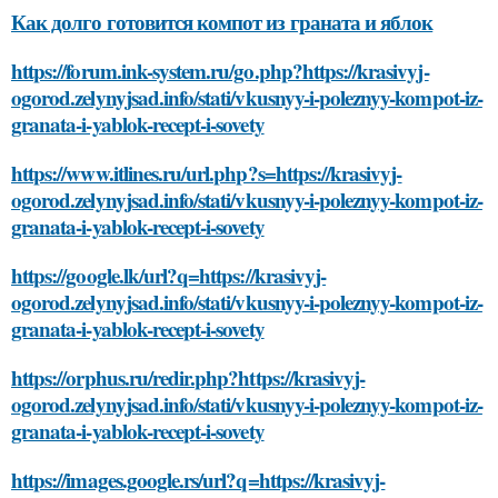
Как долго готовится компот из граната и яблок
https://forum.ink-system.ru/go.php?https://krasivyj-
ogorod.zelynyjsad.info/stati/vkusnyy-i-poleznyy-kompot-iz-
granata-i-yablok-recept-i-sovety
https://www.itlines.ru/url.php?s=https://krasivyj-
ogorod.zelynyjsad.info/stati/vkusnyy-i-poleznyy-kompot-iz-
granata-i-yablok-recept-i-sovety
https://google.lk/url?q=https://krasivyj-
ogorod.zelynyjsad.info/stati/vkusnyy-i-poleznyy-kompot-iz-
granata-i-yablok-recept-i-sovety
https://orphus.ru/redir.php?https://krasivyj-
ogorod.zelynyjsad.info/stati/vkusnyy-i-poleznyy-kompot-iz-
granata-i-yablok-recept-i-sovety
https://images.google.rs/url?q=https://krasivyj-