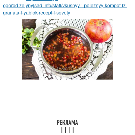
ogorod.zelynyjsad.info/stati/vkusnyy-i-poleznyy-kompot-iz-
granata-i-yablok-recept-i-sovety