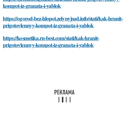
kompot-iz-granata-i-yablok
https://ogorod-bez-hlopot.zelynyjsad.info/stati/kak-hranit-
prigotovlennyy-kompot-iz-granata-i-yablok
https://kosmetika.ru-best.com/stati/kak-hranit-
prigotovlennyy-kompot-iz-granata-i-yablok