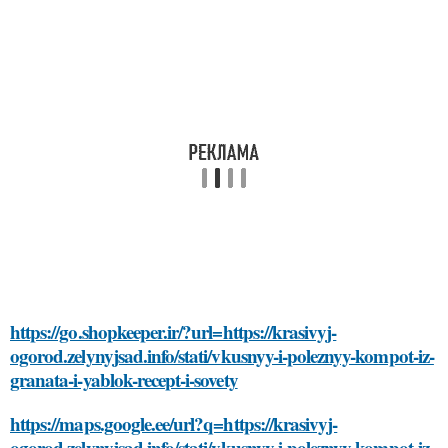
https://go.shopkeeper.ir/?url=https://krasivyj-
ogorod.zelynyjsad.info/stati/vkusnyy-i-poleznyy-kompot-iz-
granata-i-yablok-recept-i-sovety
https://maps.google.ee/url?q=https://krasivyj-
ogorod.zelynyjsad.info/stati/vkusnyy-i-poleznyy-kompot-iz-