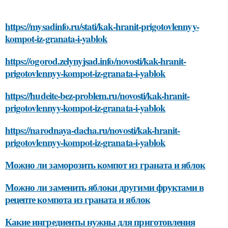
https://mysadinfo.ru/stati/kak-hranit-prigotovlennyy-
kompot-iz-granata-i-yablok
https://ogorod.zelynyjsad.info/novosti/kak-hranit-
prigotovlennyy-kompot-iz-granata-i-yablok
https://hudeite-bez-problem.ru/novosti/kak-hranit-
prigotovlennyy-kompot-iz-granata-i-yablok
https://narodnaya-dacha.ru/novosti/kak-hranit-
prigotovlennyy-kompot-iz-granata-i-yablok
Можно ли заморозить компот из граната и яблок
Можно ли заменить яблоки другими фруктами в
рецепте компота из граната и яблок
Какие ингредиенты нужны для приготовления