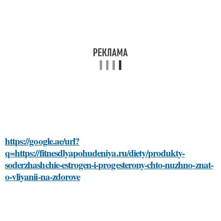
https://google.ae/url?
q=https://fitnesdlyapohudeniya.ru/diety/produkty-
soderzhashchie-estrogen-i-progesterony-chto-nuzhno-znat-
o-vliyanii-na-zdorove