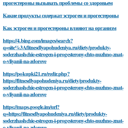
прогестероны вызывать проблемы со здоровьем
Какие продукты содержат эстроген и прогестероны
Как эстроген и прогестероны влияют на организм
https://4.bing.com/images/search?
q=site%3Afitnesdlyapohudeniya.ru/diety/produkty-
soderzhashchie-estrogen-i-progesterony-chto-nuzhno-znat-
o-vliyanii-na-zdorove
https://pokupki21.ru/redir.php?
https://fitnesdlyapohudeniya.ru/diety/produkty-
soderzhashchie-estrogen-i-progesterony-chto-nuzhno-znat-
o-vliyanii-na-zdorove
https://maps.google.im/url?
q=https://fitnesdlyapohudeniya.ru/diety/produkty-
soderzhashchie-estrogen-i-progesterony-chto-nuzhno-znat-
o-vliyanii-na-zdorove