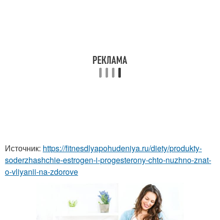
Источник:
https://fitnesdlyapohudeniya.ru/diety/produkty-
soderzhashchie-estrogen-i-progesterony-chto-nuzhno-znat-
o-vliyanii-na-zdorove