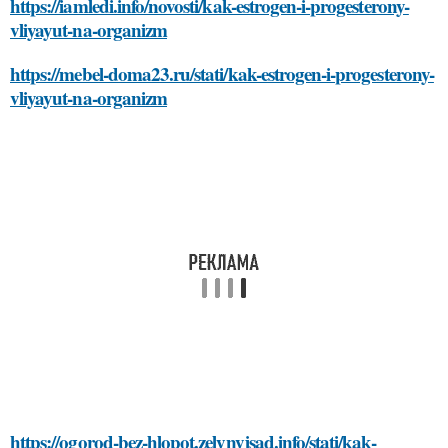
https://iamledi.info/novosti/kak-estrogen-i-progesterony-
vliyayut-na-organizm
https://mebel-doma23.ru/stati/kak-estrogen-i-progesterony-
vliyayut-na-organizm
https://ogorod-bez-hlopot.zelynyjsad.info/stati/kak-