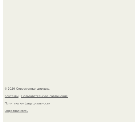
Бывшая актриса для самых взрослых амаранта Хэнк
стала сенатором в Колумбии.
© 2026 Современная девушка
Контакты
Пользовательское соглашение
Политика конфидециальности
Обратная связь