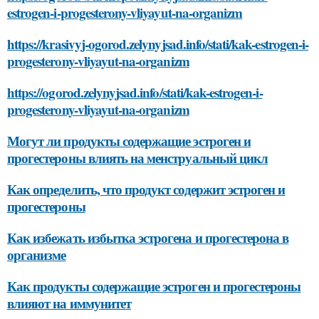
estrogen-i-progesterony-vliyayut-na-organizm
https://krasivyj-ogorod.zelynyjsad.info/stati/kak-estrogen-i-
progesterony-vliyayut-na-organizm
https://ogorod.zelynyjsad.info/stati/kak-estrogen-i-
progesterony-vliyayut-na-organizm
Могут ли продукты содержащие эстроген и
прогестероны влиять на менструальный цикл
Как определить, что продукт содержит эстроген и
прогестероны
Как избежать избытка эстрогена и прогестерона в
организме
Как продукты содержащие эстроген и прогестероны
влияют на иммунитет