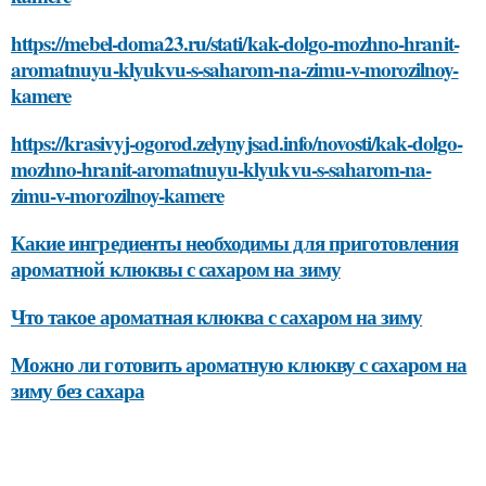
https://mebel-doma23.ru/stati/kak-dolgo-mozhno-hranit-
aromatnuyu-klyukvu-s-saharom-na-zimu-v-morozilnoy-
kamere
https://krasivyj-ogorod.zelynyjsad.info/novosti/kak-dolgo-
mozhno-hranit-aromatnuyu-klyukvu-s-saharom-na-
zimu-v-morozilnoy-kamere
Какие ингредиенты необходимы для приготовления
ароматной клюквы с сахаром на зиму
Что такое ароматная клюква с сахаром на зиму
Можно ли готовить ароматную клюкву с сахаром на
зиму без сахара