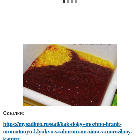
Ссылки:
https://mysadinfo.ru/stati/kak-dolgo-mozhno-hranit-
aromatnuyu-klyukvu-s-saharom-na-zimu-v-morozilnoy-
kamere