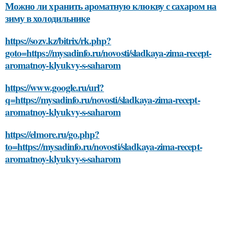
Можно ли хранить ароматную клюкву с сахаром на
зиму в холодильнике
https://sozv.kz/bitrix/rk.php?
goto=https://mysadinfo.ru/novosti/sladkaya-zima-recept-
aromatnoy-klyukvy-s-saharom
https://www.google.ru/url?
q=https://mysadinfo.ru/novosti/sladkaya-zima-recept-
aromatnoy-klyukvy-s-saharom
https://elmore.ru/go.php?
to=https://mysadinfo.ru/novosti/sladkaya-zima-recept-
aromatnoy-klyukvy-s-saharom