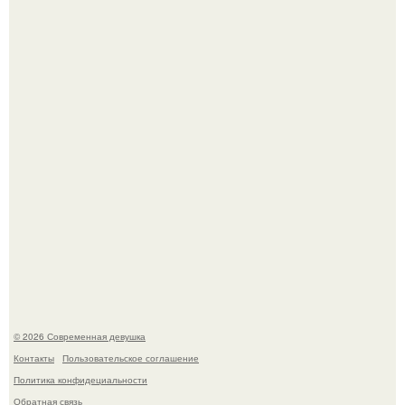
Рацион 1400 калорий.
Кристина асмус опубликовала пляжные фото с 12-
летней дочерью от Гарика Харламова.
© 2026 Современная девушка
Контакты
Пользовательское соглашение
Политика конфидециальности
Обратная связь