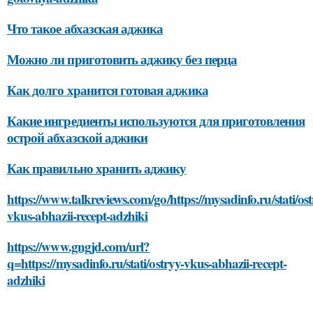
Что такое абхазская аджика
Можно ли приготовить аджику без перца
Как долго хранится готовая аджика
Какие ингредиенты используются для приготовления
острой абхазской аджики
Как правильно хранить аджику
https://www.talkreviews.com/go/https://mysadinfo.ru/stati/ost
vkus-abhazii-recept-adzhiki
https://www.gngjd.com/url?
q=https://mysadinfo.ru/stati/ostryy-vkus-abhazii-recept-
adzhiki