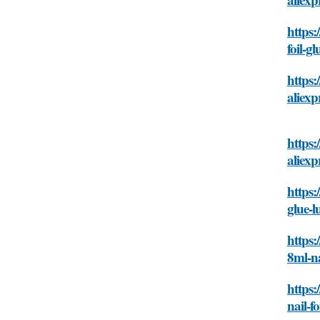
https:
foil-g
https:
aliexp
https
aliexp
https:
glue-l
https:
8ml-na
https:
nail-f