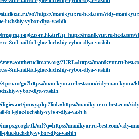
//studioad.ru/go?https://manikyur.ru-best.com/vidy-manikyura/
lue-luchshiy-vybor-dlya-vashih
//images.google.com.hk/url?q=https://manikyur.ru-best.com/v
ress-8ml-nail-foil-glue-luchshiy-vybor-dlya-vashih
://www.southernclimate.org/?URL=https://manikyur.ru-best.co
ress-8ml-nail-foil-glue-luchshiy-vybor-dlya-vashih
//ztpro.ru/go?https://manikyur.ru-best.com/vidy-manikyura/kley
uchshiy-vybor-dlya-vashih
//digiex.net/proxy.php?link=https://manikyur.ru-best.com/vidy
il-foil-glue-luchshiy-vybor-dlya-vashih
//maps.google.tk/url?q=https://manikyur.ru-best.com/vidy-man
oil-glue-luchshiy-vybor-dlya-vashih