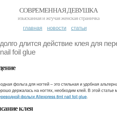
СОВРЕМЕННАЯ ДЕВУШКА
изысканная и жгучая женская страничка
главная
новости
статьи
 долго длится действие клея для пер
nail foil glue
дение
одная фольга для ногтей – это стильная и удобная альтерн
орошо держалась на ногтях, необходим клей. В этой статье
реводной фольги Aliexpress 8ml nail foil glue
.
сание клея