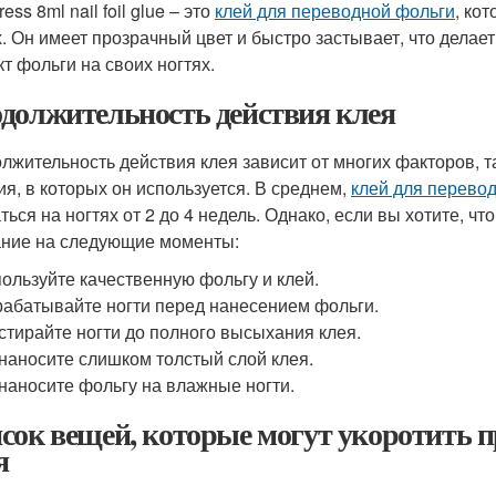
ress 8ml nail foil glue – это
клей для переводной фольги
, ко
х. Он имеет прозрачный цвет и быстро застывает, что делае
т фольги на своих ногтях.
должительность действия клея
лжительность действия клея зависит от многих факторов, та
ия, в которых он используется. В среднем,
клей для переводн
ться на ногтях от 2 до 4 недель. Однако, если вы хотите, 
ние на следующие моменты:
ользуйте качественную фольгу и клей.
абатывайте ногти перед нанесением фольги.
стирайте ногти до полного высыхания клея.
наносите слишком толстый слой клея.
наносите фольгу на влажные ногти.
сок вещей, которые могут укоротить 
я