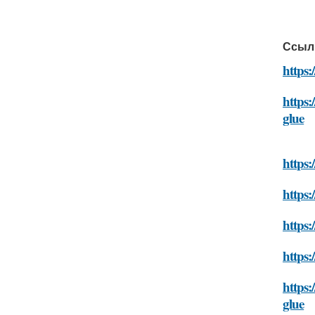
Ссыл
https:
https:
glue
https:
https:
https:
https:
https:
glue