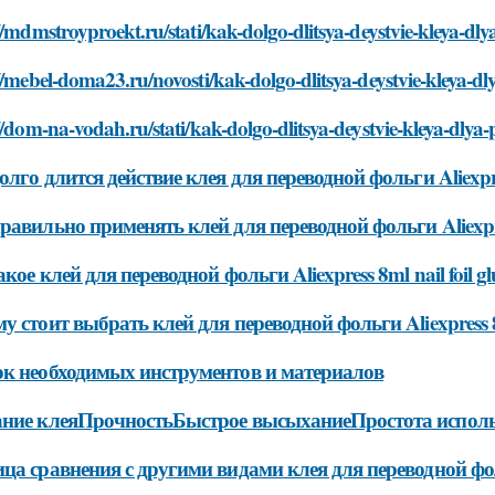
//mdmstroyproekt.ru/stati/kak-dolgo-dlitsya-deystvie-kleya-dlya
//mebel-doma23.ru/novosti/kak-dolgo-dlitsya-deystvie-kleya-dlya
//dom-na-vodah.ru/stati/kak-dolgo-dlitsya-deystvie-kleya-dlya-p
олго длится действие клея для переводной фольги Aliexpress
равильно применять клей для переводной фольги Aliexpress
акое клей для переводной фольги Aliexpress 8ml nail foil gl
у стоит выбрать клей для переводной фольги Aliexpress 8ml
к необходимых инструментов и материалов
ание клеяПрочностьБыстрое высыханиеПростота испол
ца сравнения с другими видами клея для переводной ф