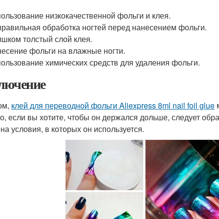
ользование низкокачественной фольги и клея.
равильная обработка ногтей перед нанесением фольги.
шком толстый слой клея.
есение фольги на влажные ногти.
ользование химических средств для удаления фольги.
лючение
ом,
клей для переводной фольги Aliexpress 8ml nail foil glue
м
о, если вы хотите, чтобы он держался дольше, следует обра
 на условия, в которых он используется.