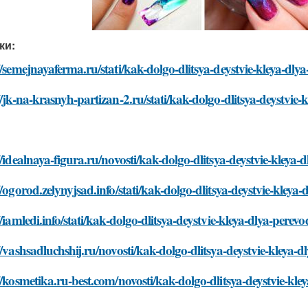
ки:
//semejnayaferma.ru/stati/kak-dolgo-dlitsya-deystvie-kleya-dlya-
//jk-na-krasnyh-partizan-2.ru/stati/kak-dolgo-dlitsya-deystvie-k
//idealnaya-figura.ru/novosti/kak-dolgo-dlitsya-deystvie-kleya-d
//ogorod.zelynyjsad.info/stati/kak-dolgo-dlitsya-deystvie-kleya-
//iamledi.info/stati/kak-dolgo-dlitsya-deystvie-kleya-dlya-perevo
//vashsadluchshij.ru/novosti/kak-dolgo-dlitsya-deystvie-kleya-dl
//kosmetika.ru-best.com/novosti/kak-dolgo-dlitsya-deystvie-kley