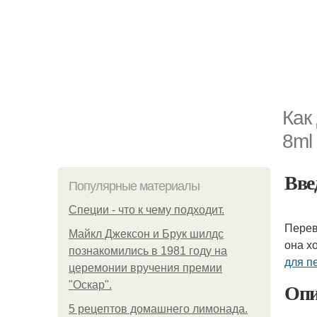
Как
8ml 
Вве
Популярные материалы
Специи - что к чему подходит.
Перев
Майкл Джексон и Брук шилдс
она х
познакомились в 1981 году на
для пе
церемонии вручения премии
Опи
"Оскар".
5 рецептов домашнего лимонада.