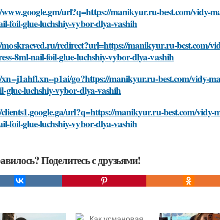
//www.google.gm/url?q=https://manikyur.ru-best.com/vidy-man
il-foil-glue-luchshiy-vybor-dlya-vashih
//moskraeved.ru/redirect?url=https://manikyur.ru-best.com/vi
ress-8ml-nail-foil-glue-luchshiy-vybor-dlya-vashih
//xn--j1ahfl.xn--p1ai/go?https://manikyur.ru-best.com/vidy-ma
oil-glue-luchshiy-vybor-dlya-vashih
//clients1.google.ga/url?q=https://manikyur.ru-best.com/vidy-
il-foil-glue-luchshiy-vybor-dlya-vashih
авилось? Поделитесь с друзьями!