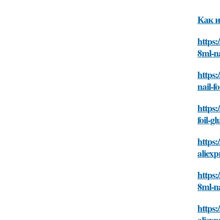
Как и
https:
8ml-na
https:
nail-f
https:
foil-g
https:
aliexp
https:
8ml-na
https:
aliexp