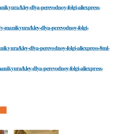
ikyura/kley-dlya-perevodnoy-folgi-aliexpress-
dy-manikyura/kley-dlya-perevodnoy-folgi-
nikyura/kley-dlya-perevodnoy-folgi-aliexpress-8ml-
manikyura/kley-dlya-perevodnoy-folgi-aliexpress-