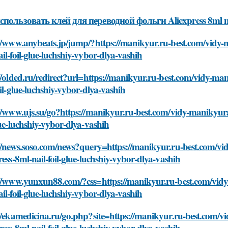
спользовать клей для переводной фольги Aliexpress 8ml nai
//www.anybeats.jp/jump/?https://manikyur.ru-best.com/vidy-m
il-foil-glue-luchshiy-vybor-dlya-vashih
//olded.ru/redirect?url=https://manikyur.ru-best.com/vidy-man
oil-glue-luchshiy-vybor-dlya-vashih
//www.ujs.su/go?https://manikyur.ru-best.com/vidy-manikyura/
lue-luchshiy-vybor-dlya-vashih
//news.soso.com/news?query=https://manikyur.ru-best.com/vid
ress-8ml-nail-foil-glue-luchshiy-vybor-dlya-vashih
//www.yunxun88.com/?css=https://manikyur.ru-best.com/vidy-
il-foil-glue-luchshiy-vybor-dlya-vashih
//ekamedicina.ru/go.php?site=https://manikyur.ru-best.com/v
ress-8ml-nail-foil-glue-luchshiy-vybor-dlya-vashih