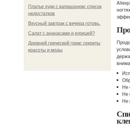
Aliexp
Платье худи с капюшоном: список
ногтя
недостатков
эффек
Вкусный завтрак с вечера готовь.
Про
Салат с ананасами и курицей?
Продо
Древний греческий грим: секреты
услов
красоты и моды
держа
внима
Исп
Обр
Не 
Не 
Не 
Спи
кле