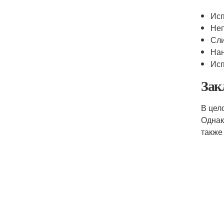
Исп
Неп
Сли
Нан
Исп
Зак
В цел
Однак
также