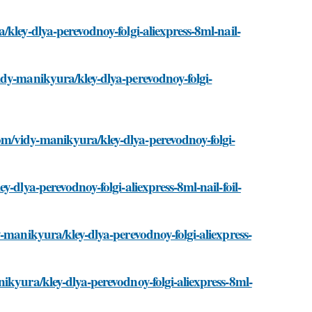
kley-dlya-perevodnoy-folgi-aliexpress-8ml-nail-
idy-manikyura/kley-dlya-perevodnoy-folgi-
m/vidy-manikyura/kley-dlya-perevodnoy-folgi-
-dlya-perevodnoy-folgi-aliexpress-8ml-nail-foil-
-manikyura/kley-dlya-perevodnoy-folgi-aliexpress-
ikyura/kley-dlya-perevodnoy-folgi-aliexpress-8ml-