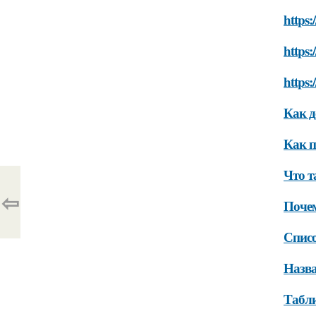
https:
https:
https:
Как д
Как п
Что т
⇦
Почем
Списо
Назв
Табли