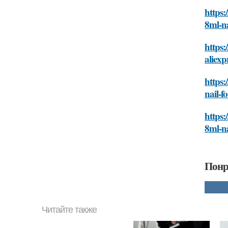
https:
8ml-na
https:
aliexp
https:
nail-f
https:
8ml-na
Понр
Читайте также