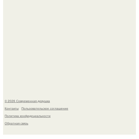
готовится обзавестись красным паспортом.
У юли Гаврилиной снова случился конфликт с комиком
Ильей Соболевым.
© 2026 Современная девушка
Контакты
Пользовательское соглашение
Политика конфидециальности
Обратная связь