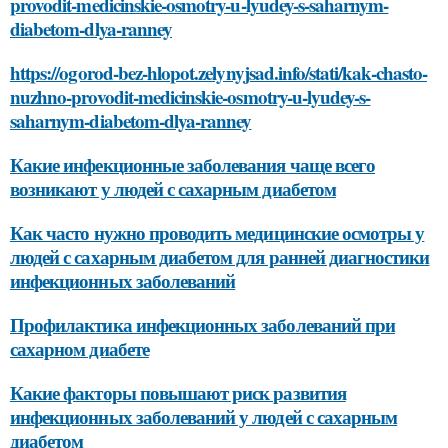
provodit-medicinskie-osmotry-u-lyudey-s-saharnym-
diabetom-dlya-ranney
https://ogorod-bez-hlopot.zelynyjsad.info/stati/kak-chasto-
nuzhno-provodit-medicinskie-osmotry-u-lyudey-s-
saharnym-diabetom-dlya-ranney
Какие инфекционные заболевания чаще всего
возникают у людей с сахарным диабетом
Как часто нужно проводить медицинские осмотры у
людей с сахарным диабетом для ранней диагностики
инфекционных заболеваний
Профилактика инфекционных заболеваний при
сахарном диабете
Какие факторы повышают риск развития
инфекционных заболеваний у людей с сахарным
диабетом