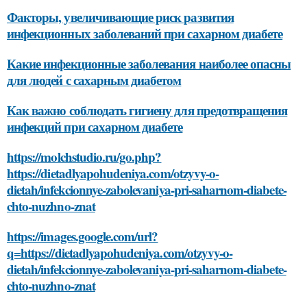
Факторы, увеличивающие риск развития
инфекционных заболеваний при сахарном диабете
Какие инфекционные заболевания наиболее опасны
для людей с сахарным диабетом
Как важно соблюдать гигиену для предотвращения
инфекций при сахарном диабете
https://molchstudio.ru/go.php?
https://dietadlyapohudeniya.com/otzyvy-o-
dietah/infekcionnye-zabolevaniya-pri-saharnom-diabete-
chto-nuzhno-znat
https://images.google.com/url?
q=https://dietadlyapohudeniya.com/otzyvy-o-
dietah/infekcionnye-zabolevaniya-pri-saharnom-diabete-
chto-nuzhno-znat