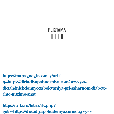
https://maps.google.com.ly/url?
q=https://dietadlyapohudeniya.com/otzyvy-o-
dietah/infekcionnye-zabolevaniya-pri-saharnom-diabete-
chto-nuzhno-znat
https://wiki.ru/bitrix/rk.php?
goto=https://dietadlyapohudeniya.com/otzyvy-o-