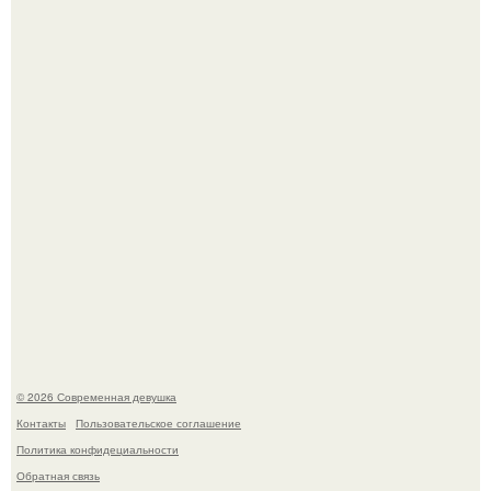
Большинство замечало, что после оргазма мужчина
часто почти сразу теряет возбуждение, тогда как
женщина может дольше сохранять возбуждение.
Бывшая актриса для самых взрослых амаранта Хэнк
стала сенатором в Колумбии.
© 2026 Современная девушка
Контакты
Пользовательское соглашение
Политика конфидециальности
Обратная связь