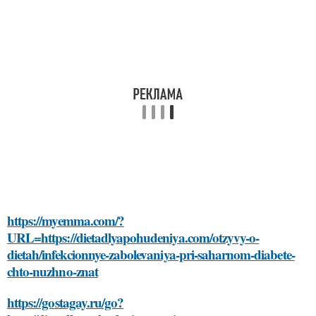
https://myemma.com/?
URL=https://dietadlyapohudeniya.com/otzyvy-o-
dietah/infekcionnye-zabolevaniya-pri-saharnom-diabete-
chto-nuzhno-znat
https://gostagay.ru/go?