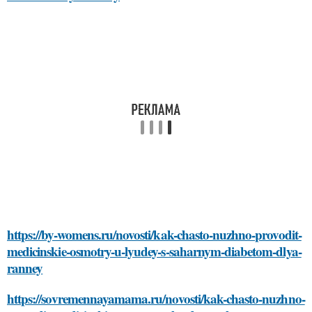
https://by-womens.ru/novosti/kak-chasto-nuzhno-provodit-
medicinskie-osmotry-u-lyudey-s-saharnym-diabetom-dlya-
ranney
https://sovremennayamama.ru/novosti/kak-chasto-nuzhno-