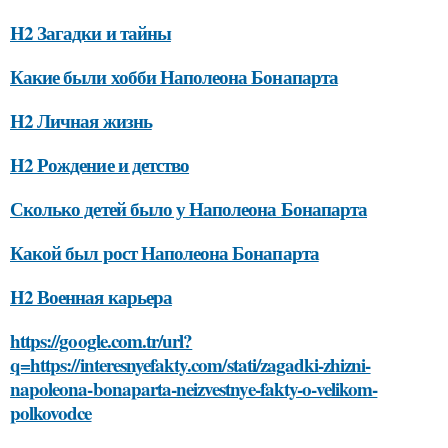
H2 Загадки и тайны
Какие были хобби Наполеона Бонапарта
H2 Личная жизнь
H2 Рождение и детство
Сколько детей было у Наполеона Бонапарта
Какой был рост Наполеона Бонапарта
H2 Военная карьера
https://google.com.tr/url?
q=https://interesnyefakty.com/stati/zagadki-zhizni-
napoleona-bonaparta-neizvestnye-fakty-o-velikom-
polkovodce