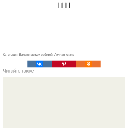
Категории:
Баланс между работой
,
Личная жизнь
Читайте также
От дебюта до славы: изменения образа Аллы Пугачевой