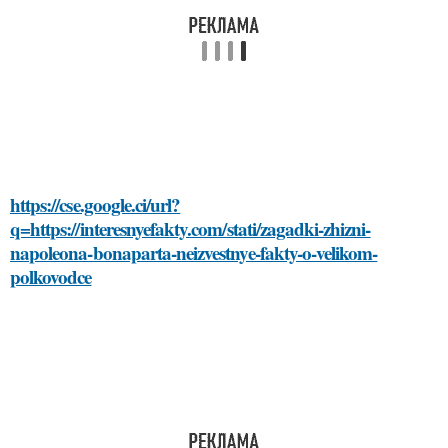
https://cse.google.ci/url?
q=https://interesnyefakty.com/stati/zagadki-zhizni-
napoleona-bonaparta-neizvestnye-fakty-o-velikom-
polkovodce