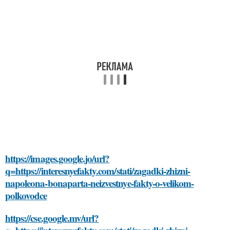
https://images.google.jo/url?
q=https://interesnyefakty.com/stati/zagadki-zhizni-
napoleona-bonaparta-neizvestnye-fakty-o-velikom-
polkovodce
https://cse.google.mv/url?