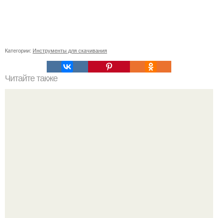
Категории:
Инструменты для скачивания
Читайте также
Развенчивание мифов о коронавирусе: все, что вы
должны знать