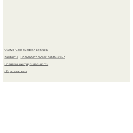
Девон аоки в роли суки в фильме "Двойной Форсаж"
(2003) стала одной из самых ярких и запоминающихся
героинь всей франшизы.
© 2026 Современная девушка
Контакты
Пользовательское соглашение
Политика конфидециальности
Обратная связь