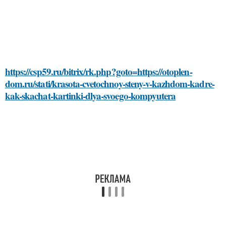
https://csp59.ru/bitrix/rk.php?goto=https://otoplen-
dom.ru/stati/krasota-cvetochnoy-steny-v-kazhdom-kadre-
kak-skachat-kartinki-dlya-svoego-kompyutera