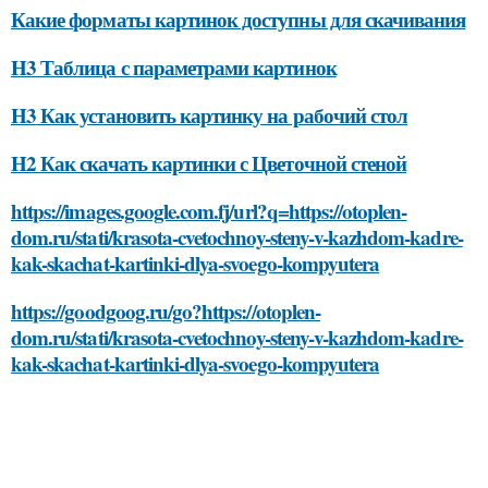
Какие форматы картинок доступны для скачивания
H3 Таблица с параметрами картинок
H3 Как установить картинку на рабочий стол
H2 Как скачать картинки с Цветочной стеной
https://images.google.com.fj/url?q=https://otoplen-
dom.ru/stati/krasota-cvetochnoy-steny-v-kazhdom-kadre-
kak-skachat-kartinki-dlya-svoego-kompyutera
https://goodgoog.ru/go?https://otoplen-
dom.ru/stati/krasota-cvetochnoy-steny-v-kazhdom-kadre-
kak-skachat-kartinki-dlya-svoego-kompyutera