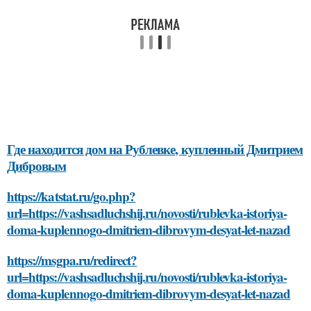
Где находится дом на Рублевке, купленный Дмитрием
Дибровым
https://katstat.ru/go.php?
url=https://vashsadluchshij.ru/novosti/rublevka-istoriya-
doma-kuplennogo-dmitriem-dibrovym-desyat-let-nazad
https://msgpa.ru/redirect?
url=https://vashsadluchshij.ru/novosti/rublevka-istoriya-
doma-kuplennogo-dmitriem-dibrovym-desyat-let-nazad