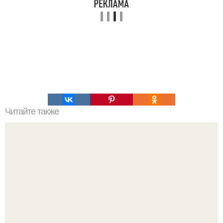
Читайте также
Мастерство крабиков: простой способ заколоть волосы в
2024 году