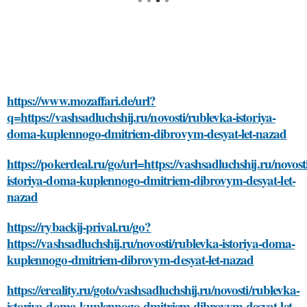
https://www.mozaffari.de/url?
q=https://vashsadluchshij.ru/novosti/rublevka-istoriya-
doma-kuplennogo-dmitriem-dibrovym-desyat-let-nazad
https://pokerdeal.ru/go/url=https://vashsadluchshij.ru/novost
istoriya-doma-kuplennogo-dmitriem-dibrovym-desyat-let-
nazad
https://rybackij-prival.ru/go?
https://vashsadluchshij.ru/novosti/rublevka-istoriya-doma-
kuplennogo-dmitriem-dibrovym-desyat-let-nazad
https://ereality.ru/goto/vashsadluchshij.ru/novosti/rublevka-
istoriya-doma-kuplennogo-dmitriem-dibrovym-desyat-let-