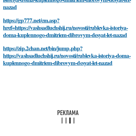
nazad
https://gp777.net/cm.asp?
href=https://vashsadluchshij.ru/novosti/rublevka-istoriya-
doma-kuplennogo-dmitriem-dibrovym-desyat-let-nazad
https://zip.2chan.net/bin/jump.php?
https://vashsadluchshij.ru/novosti/rublevka-istoriya-doma-
kuplennogo-dmitriem-dibrovym-desyat-let-nazad