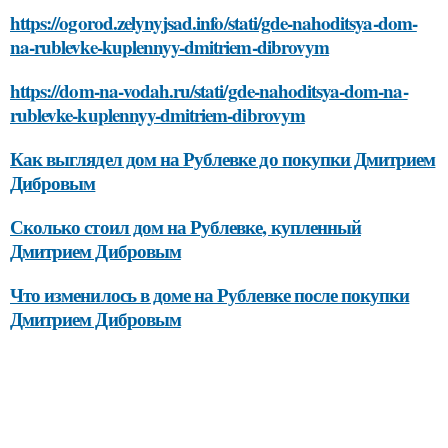
https://ogorod.zelynyjsad.info/stati/gde-nahoditsya-dom-
na-rublevke-kuplennyy-dmitriem-dibrovym
https://dom-na-vodah.ru/stati/gde-nahoditsya-dom-na-
rublevke-kuplennyy-dmitriem-dibrovym
Как выглядел дом на Рублевке до покупки Дмитрием
Дибровым
Сколько стоил дом на Рублевке, купленный
Дмитрием Дибровым
Что изменилось в доме на Рублевке после покупки
Дмитрием Дибровым