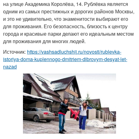
на улице Академика Королёва, 14. Рублёвка является
одним из самых престижных и дорогих районов Москвы,
и это не удивительно, что знаменитости выбирают его
для проживания. Его безопасность, близость к центру
города и красивые парки делают его идеальным местом
для проживания для многих людей.
Источник:
https://vashsadluchshij.ru/novosti/rublevka-
istoriya-doma-kuplennogo-dmitriem-dibrovym-desyat-let-
nazad