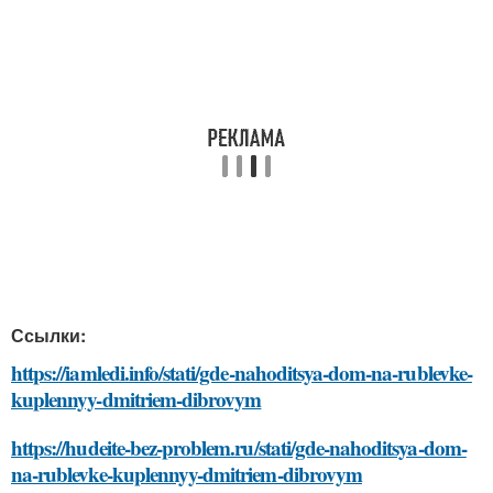
Ссылки:
https://iamledi.info/stati/gde-nahoditsya-dom-na-rublevke-
kuplennyy-dmitriem-dibrovym
https://hudeite-bez-problem.ru/stati/gde-nahoditsya-dom-
na-rublevke-kuplennyy-dmitriem-dibrovym