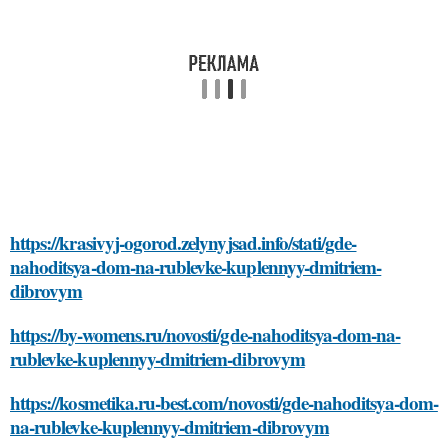
https://krasivyj-ogorod.zelynyjsad.info/stati/gde-
nahoditsya-dom-na-rublevke-kuplennyy-dmitriem-
dibrovym
https://by-womens.ru/novosti/gde-nahoditsya-dom-na-
rublevke-kuplennyy-dmitriem-dibrovym
https://kosmetika.ru-best.com/novosti/gde-nahoditsya-dom-
na-rublevke-kuplennyy-dmitriem-dibrovym