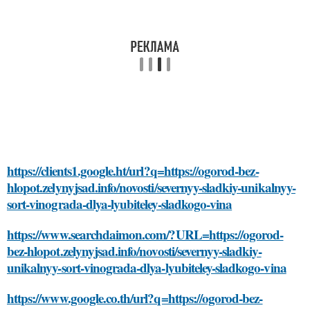
https://clients1.google.ht/url?q=https://ogorod-bez-
hlopot.zelynyjsad.info/novosti/severnyy-sladkiy-unikalnyy-
sort-vinograda-dlya-lyubiteley-sladkogo-vina
https://www.searchdaimon.com/?URL=https://ogorod-
bez-hlopot.zelynyjsad.info/novosti/severnyy-sladkiy-
unikalnyy-sort-vinograda-dlya-lyubiteley-sladkogo-vina
https://www.google.co.th/url?q=https://ogorod-bez-