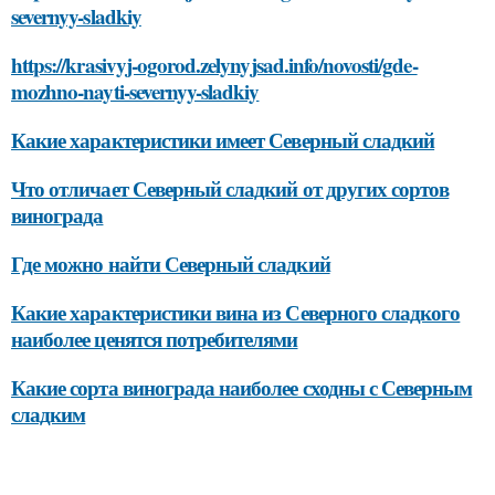
severnyy-sladkiy
https://krasivyj-ogorod.zelynyjsad.info/novosti/gde-
mozhno-nayti-severnyy-sladkiy
Какие характеристики имеет Северный сладкий
Что отличает Северный сладкий от других сортов
винограда
Где можно найти Северный сладкий
Какие характеристики вина из Северного сладкого
наиболее ценятся потребителями
Какие сорта винограда наиболее сходны с Северным
сладким