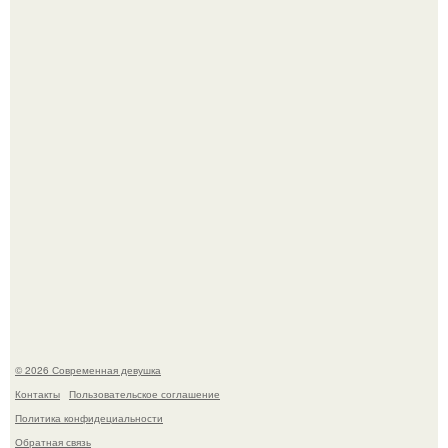
У юли Гаврилиной снова случился конфликт с комиком
Ильей Соболевым.
Спустя годы актеры хоррора "Тело Дженнифер" сильно
изменились, пройдя путь от подростковых кумиров до
мировых звезд.
© 2026 Современная девушка
Контакты
Пользовательское соглашение
Политика конфидециальности
Обратная связь