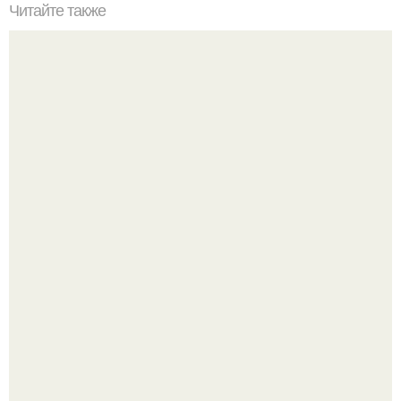
Читайте также
Какие способы нанесения краски можно использовать
для украшения елочных игрушек
В этой истории не было подпольного кабинета и
"Мастера После Двухнедельных Курсов".