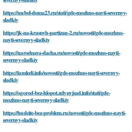
https://mebel-doma23.ru/stati/gde-mozhno-nayti-severnyy-
sladkiy
https://jk-na-krasnyh-partizan-2.ru/novosti/gde-mozhno-
nayti-severnyy-sladkiy
https://narodnaya-dacha.ru/novosti/gde-mozhno-nayti-
severnyy-sladkiy
https://iamledi.info/novosti/gde-mozhno-nayti-severnyy-
sladkiy
https://ogorod-bez-hlopot.zelynyjsad.info/stati/gde-
mozhno-nayti-severnyy-sladkiy
https://hudeite-bez-problem.ru/novosti/gde-mozhno-nayti-
severnyy-sladkiy