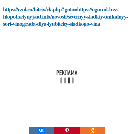
https://rzol.ru/bitrix/rk.php?goto=https://ogorod-bez-
hlopot.zelynyjsad.info/novosti/severnyy-sladkiy-unikalnyy-
sort-vinograda-dlya-lyubiteley-sladkogo-vina