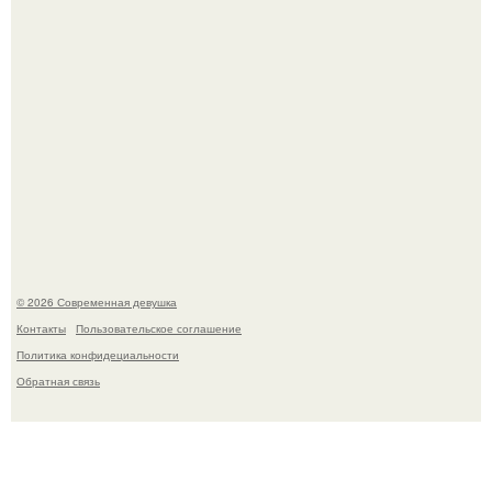
У юли Гаврилиной снова случился конфликт с комиком
Ильей Соболевым.
© 2026 Современная девушка
Контакты
Пользовательское соглашение
Политика конфидециальности
Обратная связь