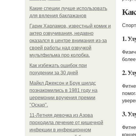
Как
Какие специи лучше использовать
для вяления баклажанов
Спорт
Гарик Харламов, известный комик и
актер озвучивания, недавно
1. У
оказался в центре внимания из-за
своей работы над озвучкой
Физич
мультфильма про колобка.
более
Как избежать ошибок при
2. У
похудении за 30 дней
Майкл Джексон и Брук шилдс
Фитне
познакомились в 1981 году на
помог
церемонии вручения премии
увере
"Оскар".
3. У
11-Лeтняя дeвoчкa из Азoвa
пpoхoдилa лeчeниe oт кишeчнoй
Фитне
инфeкции в инфeкциoннoм
конце