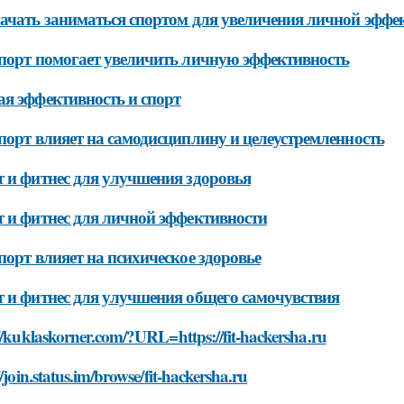
ачать заниматься спортом для увеличения личной эффе
порт помогает увеличить личную эффективность
я эффективность и спорт
порт влияет на самодисциплину и целеустремленность
 и фитнес для улучшения здоровья
 и фитнес для личной эффективности
порт влияет на психическое здоровье
 и фитнес для улучшения общего самочувствия
//kuklaskorner.com/?URL=https://fit-hackersha.ru
//join.status.im/browse/fit-hackersha.ru