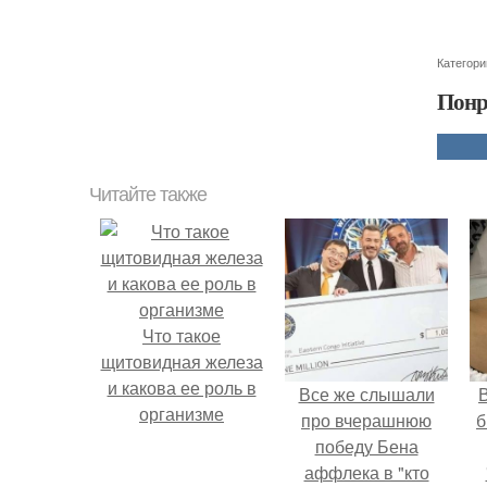
Категори
Понр
Читайте также
Что такое
щитовидная железа
и какова ее роль в
Все же слышали
В
организме
про вчерашнюю
б
победу Бена
аффлека в "кто