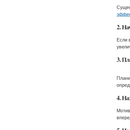
Сущес
эффек
2. Н
Если 
увели
3. П
Плани
опред
4. Н
Мотив
впере