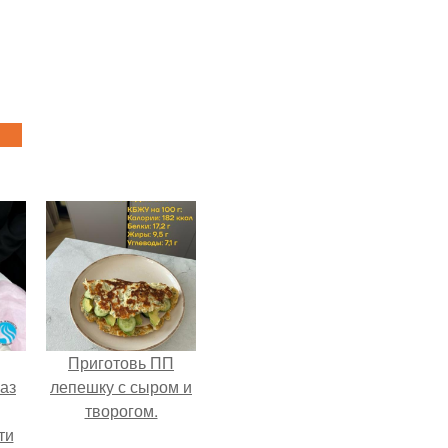
Приготовь ПП
аз
лепешку с сыром и
творогом.
ти