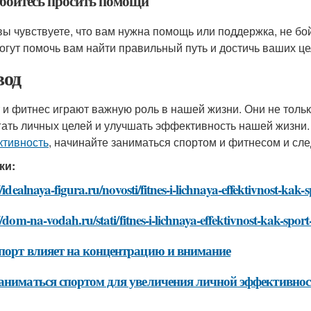
е бойтесь просить помощи
вы чувствуете, что вам нужна помощь или поддержка, не бо
огут помочь вам найти правильный путь и достичь ваших це
од
 и фитнес играют важную роль в нашей жизни. Они не толь
гать личных целей и улучшать эффективность нашей жизни.
тивность
, начинайте заниматься спортом и фитнесом и сле
ки:
//idealnaya-figura.ru/novosti/fitnes-i-lichnaya-effektivnost-kak
//dom-na-vodah.ru/stati/fitnes-i-lichnaya-effektivnost-kak-spor
порт влияет на концентрацию и внимание
аниматься спортом для увеличения личной эффективнос