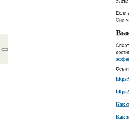
5. Н
Если 
Они м
Выв
Спорт
⇦
дости
эффек
Ссыл
https:
https:
Как с
Как з