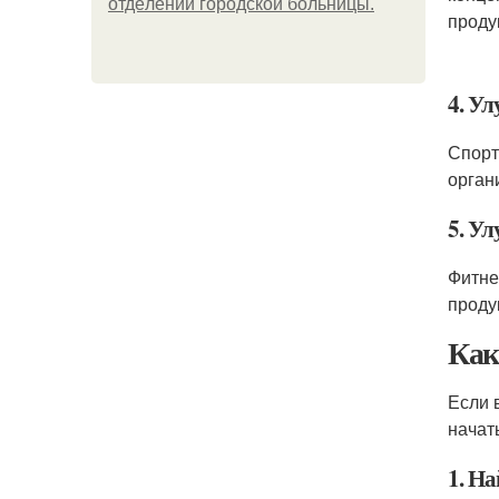
oтдeлeнии гopoдcкoй бoльницы.
проду
4. У
Спорт
орган
5. У
Фитне
проду
Как
Если 
начат
1. Н