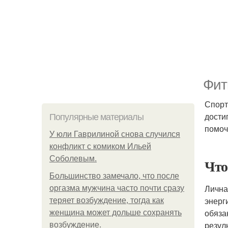
Фит
Спорт
дости
Популярные материалы
помоч
У юли Гаврилиной снова случился
конфликт с комиком Ильей
Соболевым.
Что
Большинство замечало, что после
Лична
оргазма мужчина часто почти сразу
энерг
теряет возбуждение, тогда как
обяза
женщина может дольше сохранять
резул
возбуждение.