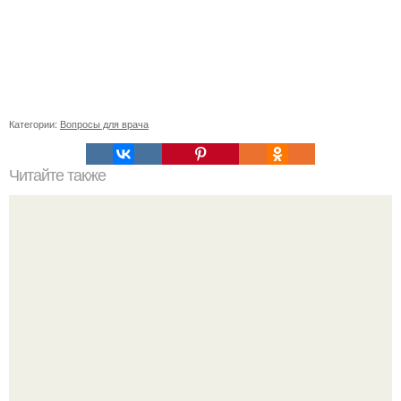
Категории:
Вопросы для врача
Читайте также
Мастерство крабиков: простой способ заколоть волосы в
2024 году