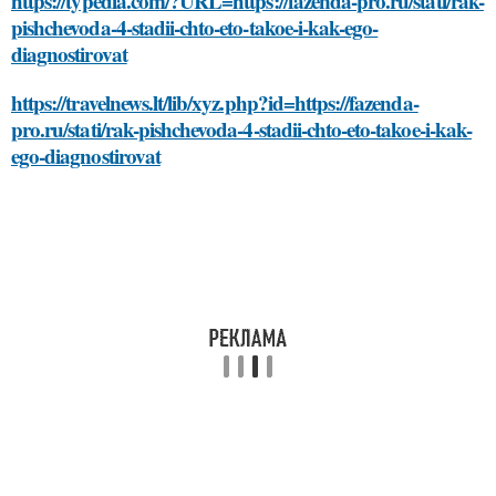
https://typedia.com/?URL=https://fazenda-pro.ru/stati/rak-
pishchevoda-4-stadii-chto-eto-takoe-i-kak-ego-
diagnostirovat
https://travelnews.lt/lib/xyz.php?id=https://fazenda-
pro.ru/stati/rak-pishchevoda-4-stadii-chto-eto-takoe-i-kak-
ego-diagnostirovat