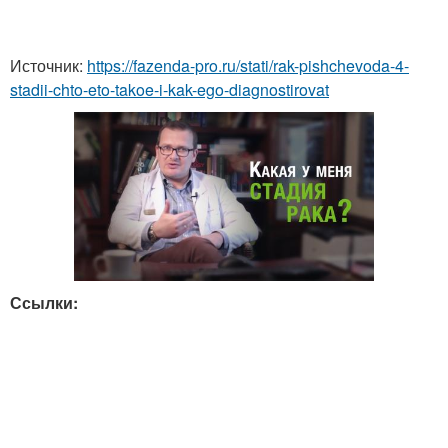
Источник:
https://fazenda-pro.ru/stati/rak-pishchevoda-4-
stadii-chto-eto-takoe-i-kak-ego-diagnostirovat
Ссылки: