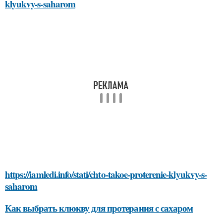
klyukvy-s-saharom
https://iamledi.info/stati/chto-takoe-proterenie-klyukvy-s-
saharom
Как выбрать клюкву для протерания с сахаром