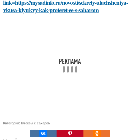
link=https://mysadinfo.ru/novosti/sekrety-uluchsheniya-
vkusa-klyukvy-kak-proteret-ee-s-saharom
Категории:
Клюквы с сахаром