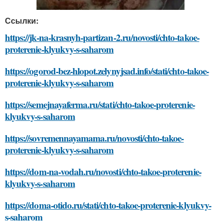
Ссылки:
https://jk-na-krasnyh-partizan-2.ru/novosti/chto-takoe-
proterenie-klyukvy-s-saharom
https://ogorod-bez-hlopot.zelynyjsad.info/stati/chto-takoe-
proterenie-klyukvy-s-saharom
https://semejnayaferma.ru/stati/chto-takoe-proterenie-
klyukvy-s-saharom
https://sovremennayamama.ru/novosti/chto-takoe-
proterenie-klyukvy-s-saharom
https://dom-na-vodah.ru/novosti/chto-takoe-proterenie-
klyukvy-s-saharom
https://doma-otido.ru/stati/chto-takoe-proterenie-klyukvy-
s-saharom