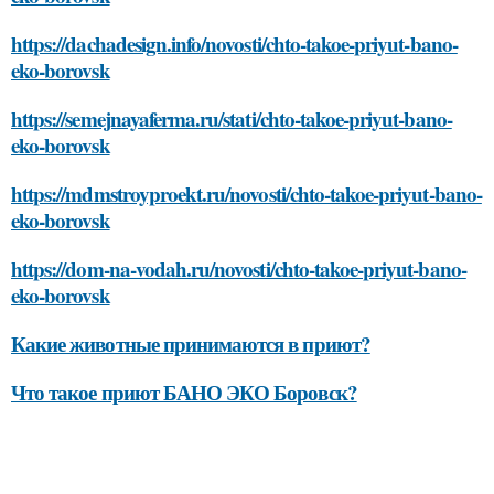
https://dachadesign.info/novosti/chto-takoe-priyut-bano-
eko-borovsk
https://semejnayaferma.ru/stati/chto-takoe-priyut-bano-
eko-borovsk
https://mdmstroyproekt.ru/novosti/chto-takoe-priyut-bano-
eko-borovsk
https://dom-na-vodah.ru/novosti/chto-takoe-priyut-bano-
eko-borovsk
Какие животные принимаются в приют?
Что такое приют БАНО ЭКО Боровск?