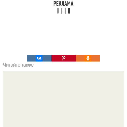
Читайте также
Новый штамм коронавируса 2024: что мы знаем и что
ожидаем