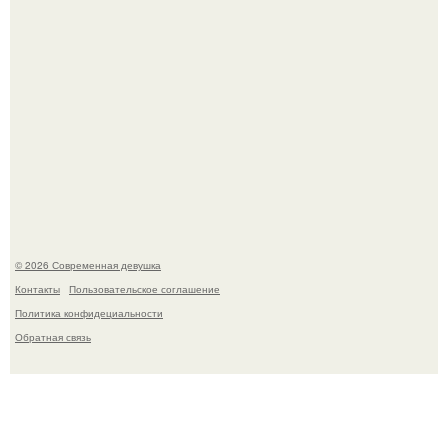
Кристина асмус опубликовала пляжные фото с 12-
летней дочерью от Гарика Харламова.
© 2026 Современная девушка
Контакты
Пользовательское соглашение
Политика конфидециальности
Обратная связь