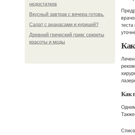
недостатков
Предр
Вкусный завтрак с вечера готовь.
врачо
теста
Салат с ананасами и курицей?
уточн
Древний греческий грим: секреты
Как
красоты и моды
Лечен
реком
хирур
лазер
Как 
Одним
Также
Списо