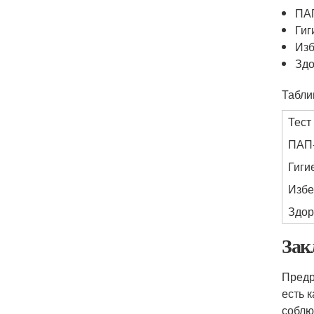
ПАП
Гиг
Изб
Зд
Табли
Тест
ПАП-
Гиги
Избе
Здор
Зак
Предр
есть 
соблю