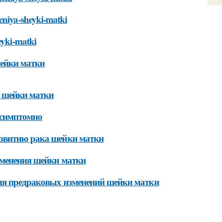
neniya-sheyki-matki
eyki-matki
шейки матки
я шейки матки
ссимптомно
азвитию рака шейки матки
зменения шейки матки
тия предраковых изменений шейки матки