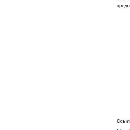
предо
Ссыл