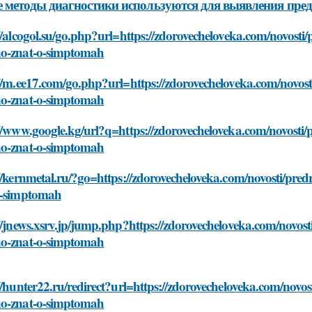
 методы диагностики используются для выявления пре
//alcogol.su/go.php?url=https://zdorovecheloveka.com/novosti
o-znat-o-simptomah
//m.ee17.com/go.php?url=https://zdorovecheloveka.com/novost
o-znat-o-simptomah
//www.google.kg/url?q=https://zdorovecheloveka.com/novosti/
o-znat-o-simptomah
//kernmetal.ru/?go=https://zdorovecheloveka.com/novosti/pre
o-simptomah
//jnews.xsrv.jp/jump.php?https://zdorovecheloveka.com/novos
o-znat-o-simptomah
//hunter22.ru/redirect?url=https://zdorovecheloveka.com/novo
o-znat-o-simptomah