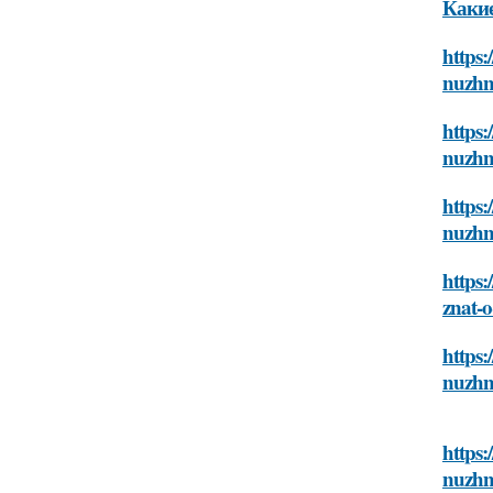
Какие
https:
nuzhn
https:
nuzhn
https:
nuzhn
https:
znat-
https:
nuzhn
https:
nuzhn