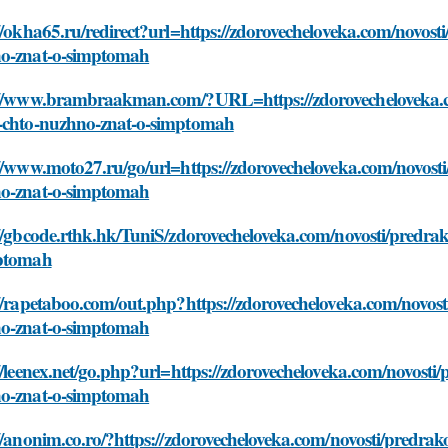
//okha65.ru/redirect?url=https://zdorovecheloveka.com/novost
o-znat-o-simptomah
://www.brambraakman.com/?URL=https://zdorovecheloveka.co
-chto-nuzhno-znat-o-simptomah
//www.moto27.ru/go/url=https://zdorovecheloveka.com/novost
o-znat-o-simptomah
//gbcode.rthk.hk/TuniS/zdorovecheloveka.com/novosti/predra
ptomah
//rapetaboo.com/out.php?https://zdorovecheloveka.com/novost
o-znat-o-simptomah
//leenex.net/go.php?url=https://zdorovecheloveka.com/novosti
o-znat-o-simptomah
//anonim.co.ro/?https://zdorovecheloveka.com/novosti/predra