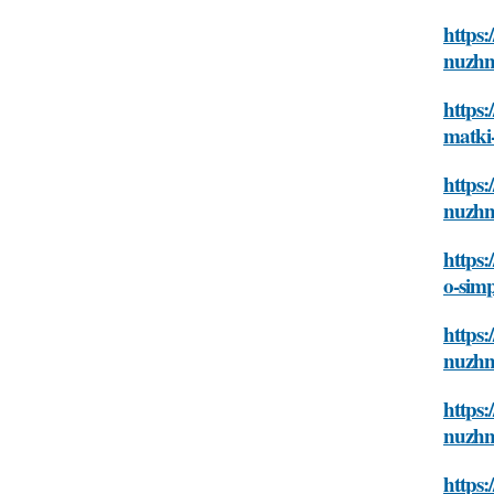
https:
nuzhn
https
matki
https:
nuzhn
https:
o-sim
https:
nuzhn
https:
nuzhn
https: