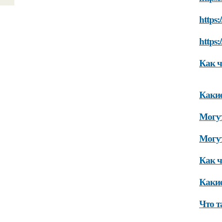
https:
https:
Как ч
Какие
Могут
Могут
Как ч
Какие
Что т