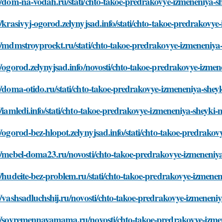
//dom-na-vodah.ru/stati/chto-takoe-predrakovye-izmeneniya-s
//krasivyj-ogorod.zelynyjsad.info/stati/chto-takoe-predrakovy
//mdmstroyproekt.ru/stati/chto-takoe-predrakovye-izmeneniya
//ogorod.zelynyjsad.info/novosti/chto-takoe-predrakovye-izme
//doma-otido.ru/stati/chto-takoe-predrakovye-izmeneniya-shey
//iamledi.info/stati/chto-takoe-predrakovye-izmeneniya-sheyki-
//ogorod-bez-hlopot.zelynyjsad.info/stati/chto-takoe-predrako
//mebel-doma23.ru/novosti/chto-takoe-predrakovye-izmeneniy
//hudeite-bez-problem.ru/stati/chto-takoe-predrakovye-izmene
//vashsadluchshij.ru/novosti/chto-takoe-predrakovye-izmeneni
://sovremennayamama.ru/novosti/chto-takoe-predrakovye-izme