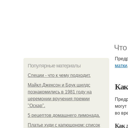
Что
Предр
матки
Популярные материалы
Специи - что к чему подходит.
Как
Майкл Джексон и Брук шилдс
познакомились в 1981 году на
Предр
церемонии вручения премии
могут
"Оскар".
во вр
5 рецептов домашнего лимонада.
Как 
Платье худи с капюшоном: список