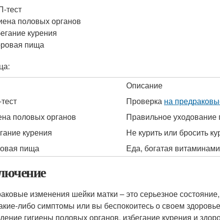
-тест
иена половых органов
егание курения
оровая пища
ца:
Описание
тест
Проверка
на предраковы
ена половых органов
Правильное уходование 
гание курения
Не курить или бросить ку
овая пища
Еда, богатая витаминам
лючение
аковые изменения шейки матки – это серьезное состояние,
какие-либо симптомы или вы беспокоитесь о своем здоровье
дение гигиены половых органов, избегание курения и здор