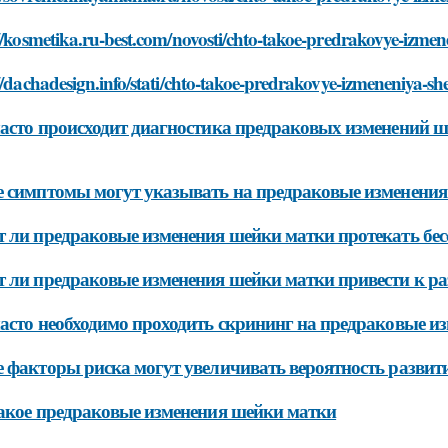
//kosmetika.ru-best.com/novosti/chto-takoe-predrakovye-izme
//dachadesign.info/stati/chto-takoe-predrakovye-izmeneniya-sh
асто происходит диагностика предраковых изменений 
 симптомы могут указывать на предраковые изменени
 ли предраковые изменения шейки матки протекать бе
 ли предраковые изменения шейки матки привести к р
асто необходимо проходить скрининг на предраковые и
 факторы риска могут увеличивать вероятность разви
акое предраковые изменения шейки матки