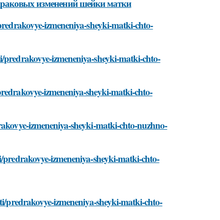
драковых изменений шейки матки
/predrakovye-izmeneniya-sheyki-matki-chto-
i/predrakovye-izmeneniya-sheyki-matki-chto-
predrakovye-izmeneniya-sheyki-matki-chto-
drakovye-izmeneniya-sheyki-matki-chto-nuzhno-
ti/predrakovye-izmeneniya-sheyki-matki-chto-
sti/predrakovye-izmeneniya-sheyki-matki-chto-