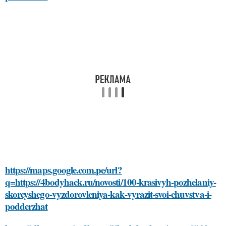
https://maps.google.com.pe/url?
q=https://4bodyhack.ru/novosti/100-krasivyh-pozhelaniy-
skoreyshego-vyzdorovleniya-kak-vyrazit-svoi-chuvstva-i-
podderzhat