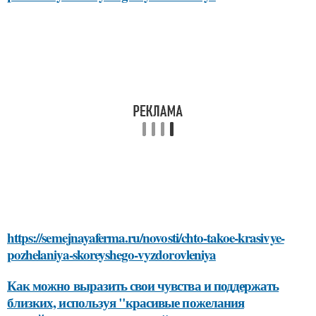
https://semejnayaferma.ru/novosti/chto-takoe-krasivye-
pozhelaniya-skoreyshego-vyzdorovleniya
Как можно выразить свои чувства и поддержать
близких, используя "красивые пожелания