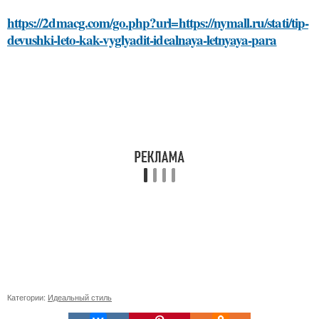
https://2dmacg.com/go.php?url=https://nymall.ru/stati/tip-
devushki-leto-kak-vyglyadit-idealnaya-letnyaya-para
Категории:
Идеальный стиль