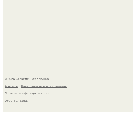
Кристина асмус опубликовала пляжные фото с 12-
летней дочерью от Гарика Харламова.
© 2026 Современная девушка
Контакты
Пользовательское соглашение
Политика конфидециальности
Обратная связь