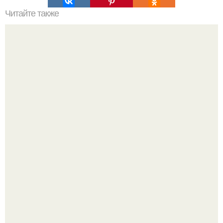
Читайте также
Как увеличить потребление калорий без набора жира
Анастасию Волочкову не раз упрекали в
приверженности устаревшим бьюти - процедурам.