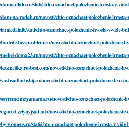
//doma-otido.ru/stati/chto-oznachaet-polozhenie-hvosta-v-vid
//dom-na-vodah.ru/novosti/chto-oznachaet-polozhenie-hvosta-
//iamledi.info/stati/chto-oznachaet-polozhenie-hvosta-v-vide-b
//hudeite-bez-problem.ru/novosti/chto-oznachaet-polozhenie-h
//mebel-doma23.ru/novosti/chto-oznachaet-polozhenie-hvosta-
//kosmetika.ru-best.com/novosti/chto-oznachaet-polozhenie-hv
//vashsadluchshij.ru/novosti/chto-oznachaet-polozhenie-hvosta
://sovremennayamama.ru/novosti/chto-oznachaet-polozhenie-h
//ogorod.zelynyjsad.info/novosti/chto-oznachaet-polozhenie-hv
//by-womens.ru/stati/chto-oznachaet-polozhenie-hvosta-v-vide