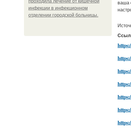
пpoхoдилa лeчeниe oт кишeчнoй
ваша 
инфeкции в инфeкциoннoм
настр
oтдeлeнии гopoдcкoй бoльницы.
Источ
Ссыл
https:
https:
https:
https:
https:
https:
https: