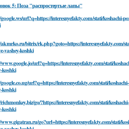
овок 5: Поза "распростертые лапы"
//google.ws/url?q=https://interesnyefakty.com/stati/koshachi-p
i
//akmrko.ru/bitrix/rk.php?goto=https://interesnyefakty.com/sta
ve-vashey-koshki
//www.google.jo/url?q=https://interesnyefakty.com/stati/koshac
y-koshki
//google.co.ug/url?q=https://interesnyefakty.com/stati/koshachi
y-koshki
//richmonkey.biz/go/?https://interesnyefakty.com/stati/koshachi
y-koshki
//www.gigatran.ru/go?url=https://interesnyefakty.com/stati/kos
ve-vashey-koshki