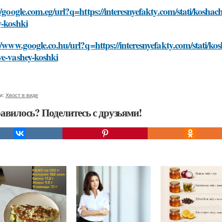
//google.com.eg/url?q=https://interesnyefakty.com/stati/koshac
y-koshki
//www.google.co.hu/url?q=https://interesnyefakty.com/stati/kos
ve-vashey-koshki
и:
Хвост в виде
авилось? Поделитесь с друзьями!