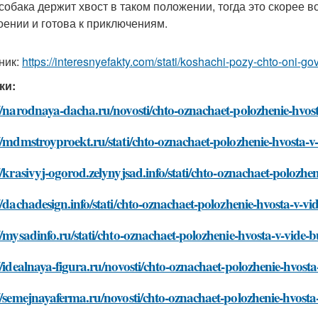
собака держит хвост в таком положении, тогда это скорее в
оении и готова к приключениям.
ник:
https://interesnyefakty.com/stati/koshachi-pozy-chto-oni-g
ки:
//narodnaya-dacha.ru/novosti/chto-oznachaet-polozhenie-hvos
//mdmstroyproekt.ru/stati/chto-oznachaet-polozhenie-hvosta-
//krasivyj-ogorod.zelynyjsad.info/stati/chto-oznachaet-polozh
//dachadesign.info/stati/chto-oznachaet-polozhenie-hvosta-v-v
//mysadinfo.ru/stati/chto-oznachaet-polozhenie-hvosta-v-vide-
//idealnaya-figura.ru/novosti/chto-oznachaet-polozhenie-hvost
//semejnayaferma.ru/novosti/chto-oznachaet-polozhenie-hvost