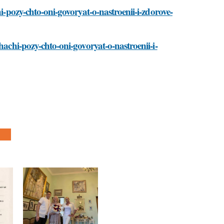
hi-pozy-chto-oni-govoryat-o-nastroenii-i-zdorove-
hachi-pozy-chto-oni-govoryat-o-nastroenii-i-