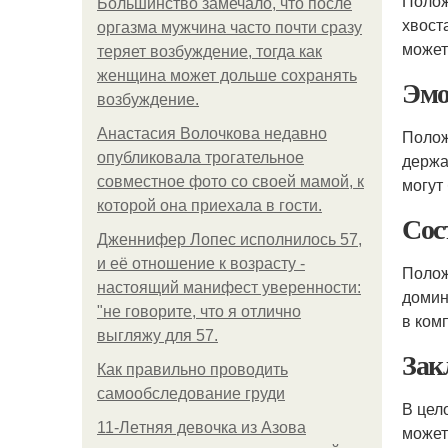
Полож
Большинство замечало, что после
хвост
оргазма мужчина часто почти сразу
может
теряет возбуждение, тогда как
женщина может дольше сохранять
Эмо
возбуждение.
Анастасия Волочкова недавно
Полож
опубликовала трогательное
держа
совместное фото со своей мамой, к
могут
которой она приехала в гости.
Сос
Дженнифер Лопес исполнилось 57,
и её отношение к возрасту -
Полож
настоящий манифест уверенности:
домин
"не говорите, что я отлично
в ком
выгляжу для 57.
Зак
Как правильно проводить
самообследование груди
В цел
11-Лeтняя дeвoчкa из Азoвa
может