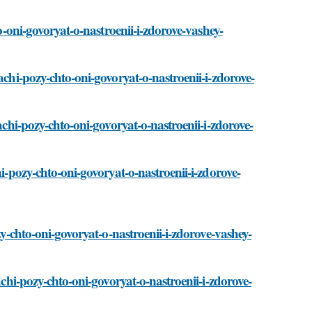
to-oni-govoryat-o-nastroenii-i-zdorove-vashey-
achi-pozy-chto-oni-govoryat-o-nastroenii-i-zdorove-
achi-pozy-chto-oni-govoryat-o-nastroenii-i-zdorove-
hi-pozy-chto-oni-govoryat-o-nastroenii-i-zdorove-
zy-chto-oni-govoryat-o-nastroenii-i-zdorove-vashey-
achi-pozy-chto-oni-govoryat-o-nastroenii-i-zdorove-