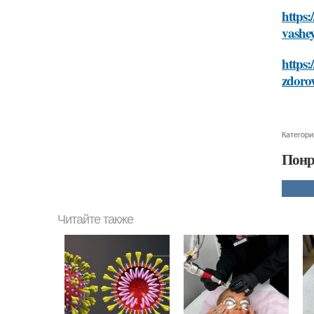
https:
vashe
https:
zdoro
Категори
Понр
Читайте также