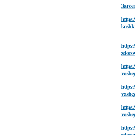
Загол
https:
koshk
https:
zdoro
https:
vashe
https:
vashe
https:
vashe
https:
zdoro