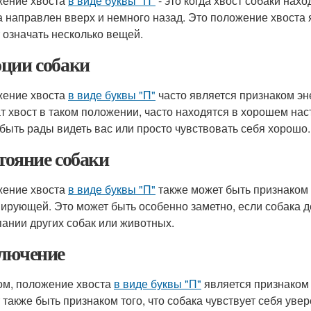
ение хвоста
в виде буквы "П"
- это когда хвост собаки нах
а направлен вверх и немного назад. Это положение хвоста
 означать несколько вещей.
ции собаки
ение хвоста
в виде буквы "П"
часто является признаком эне
т хвост в таком положении, часто находятся в хорошем нас
 быть рады видеть вас или просто чувствовать себя хорошо.
тояние собаки
ение хвоста
в виде буквы "П"
также может быть признаком т
ирующей. Это может быть особенно заметно, если собака де
пании других собак или животных.
лючение
ом, положение хвоста
в виде буквы "П"
является признаком 
 также быть признаком того, что собака чувствует себя уве