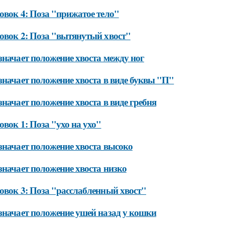
овок 4: Поза "прижатое тело"
овок 2: Поза "вытянутый хвост"
значает положение хвоста между ног
значает положение хвоста в виде буквы "П"
значает положение хвоста в виде гребня
овок 1: Поза "ухо на ухо"
значает положение хвоста высоко
значает положение хвоста низко
овок 3: Поза "расслабленный хвост"
значает положение ушей назад у кошки