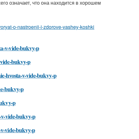
сего означает, что она находится в хорошем
ovoryat-o-nastroenii-i-zdorove-vashey-koshki
ta-v-vide-bukvy-p
v-vide-bukvy-p
enie-hvosta-v-vide-bukvy-p
ide-bukvy-p
bukvy-p
a-v-vide-bukvy-p
a-v-vide-bukvy-p