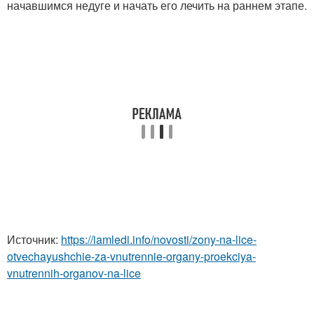
начавшимся недуге и начать его лечить на раннем этапе.
Источник:
https://iamledi.info/novosti/zony-na-lice-
otvechayushchie-za-vnutrennie-organy-proekciya-
vnutrennih-organov-na-lice