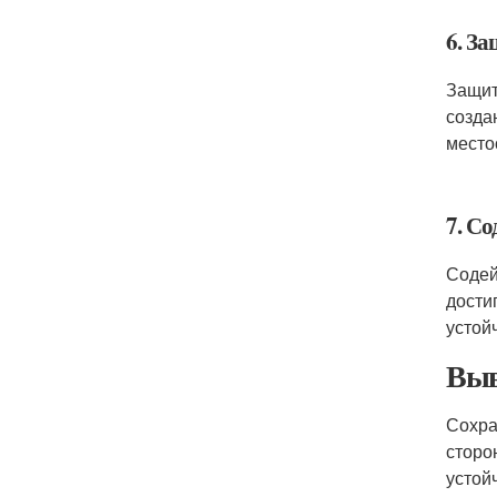
6. З
Защит
созда
место
7. С
Содей
дости
устой
Выв
Сохра
сторо
устой