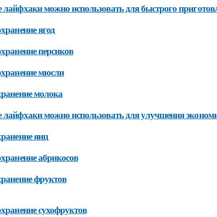
 лайфхаки можно использовать для быстрого приготов
охранение ягод
охранение персиков
охранение мюсли
хранение молока
 лайфхаки можно использовать для улучшения экономии
хранение яиц
охранение абрикосов
хранение фруктов
охранение сухофруктов