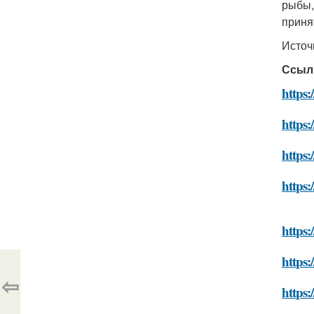
рыбы,
приня
Источ
Ссыл
https:
https:
https
https:
https:
https:
⇦
https: