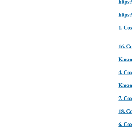
https:
https:
1. Со
16. С
Какие
4. Со
Какие
7. Со
18. С
6. Со