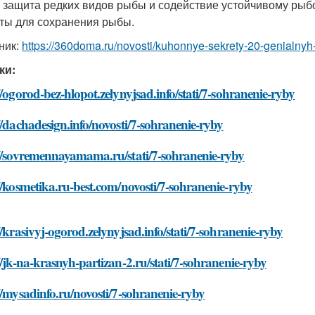
 защита редких видов рыбы и содействие устойчивому рыбол
ты для сохранения рыбы.
ник:
https://360doma.ru/novosti/kuhonnye-sekrety-20-genialnyh
ки:
//ogorod-bez-hlopot.zelynyjsad.info/stati/7-sohranenie-ryby
//dachadesign.info/novosti/7-sohranenie-ryby
://sovremennayamama.ru/stati/7-sohranenie-ryby
//kosmetika.ru-best.com/novosti/7-sohranenie-ryby
//krasivyj-ogorod.zelynyjsad.info/stati/7-sohranenie-ryby
//jk-na-krasnyh-partizan-2.ru/stati/7-sohranenie-ryby
//mysadinfo.ru/novosti/7-sohranenie-ryby