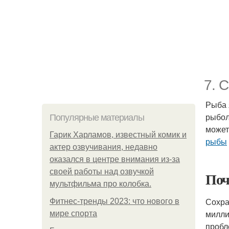
7. 
Рыба 
рыбол
Популярные материалы
может
Гарик Харламов, известный комик и
рыбы
актер озвучивания, недавно
оказался в центре внимания из-за
своей работы над озвучкой
По
мультфильма про колобка.
Сохра
Фитнес-тренды 2023: что нового в
милли
мире спорта
пробл