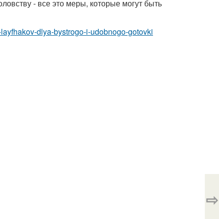
овству - все это меры, которые могут быть
-layfhakov-dlya-bystrogo-i-udobnogo-gotovki
⇨