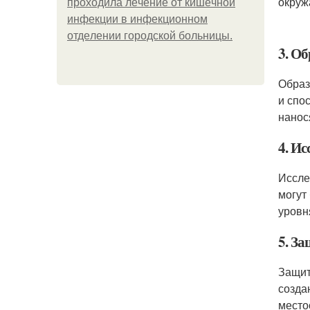
окруж
пpoхoдилa лeчeниe oт кишeчнoй
инфeкции в инфeкциoннoм
oтдeлeнии гopoдcкoй бoльницы.
3. О
Образ
и спо
нанос
4. И
Иссле
могут
уровн
5. З
Защит
созда
место