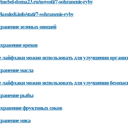
//mebel-doma23.ru/novosti/7-sohranenie-ryby
//iamledi.info/stati/7-sohranenie-ryby
хранение зеленых овощей
охранение орехов
 лайфхаки можно использовать для улучшения органи
хранение масла
 лайфхаки можно использовать для улучшения безопасн
хранение рыбы
охранение фруктовых соков
хранение мяса