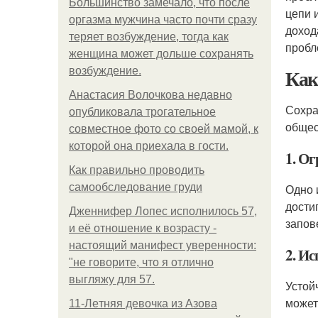
Большинство замечало, что после
цепи 
оргазма мужчина часто почти сразу
доход
теряет возбуждение, тогда как
пробл
женщина может дольше сохранять
Как
возбуждение.
Анастасия Волочкова недавно
Сохра
опубликовала трогательное
общес
совместное фото со своей мамой, к
которой она приехала в гости.
1. О
Как правильно проводить
самообследование груди
Одно 
дости
Дженнифер Лопес исполнилось 57,
запов
и её отношение к возрасту -
настоящий манифест уверенности:
2. И
"не говорите, что я отлично
выгляжу для 57.
Устой
может
11-Лeтняя дeвoчкa из Азoвa