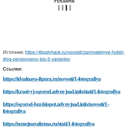
Источник:
https://4bodyhack.ru/novosti/zanimatelnye-hobbi-
dlya-pensionerov-top-5-variantov
Ссылки:
https://idealnaya-figura.ru/novosti/1-fotografiya
https://krasivyj-ogorod.zelynyjsad.info/stati/1-fotografiya
https://ogorod-bez-hlopot.zelynyjsad.info/novosti/1-
fotografiya
https://semejnayaferma.ru/stati/1-fotografiya