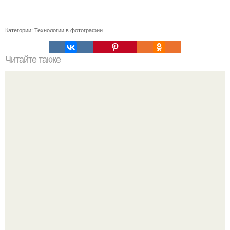
Категории:
Технологии в фотографии
Читайте также
Отчаяние и надежда: переход от мучительного брака к
счастливой жизни