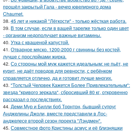
прошёл закрытый Гала - вечер ювелирного дома
Chaumet.
38.
45 лет и никакой "Лёгкости" - только жёсткая работа.
39.
В том случае, если в вашей тарелке только один цвет
- организм недополучает важные витамины.
40.
Утка с квашеной капустой.
41.
Отварное мяско. 1200-2000 г свинины без костей,
лучше с прослойками жирка.
42.
Со стороны мой муж кажется идеальным: не пьёт, не
курит, не даёт поводов для ревности, с ребёнком
справляется отлично, да и готовит лучше многих.
43.
"Толстый Человек Кажется Более Привлекательным":
звезда "кривого зеркала", сбросивший 80 кг, откровенно
рассказал о последствиях.
44.
Деми Мур и Билли боб Торнтон, бывший супруг
Анджелины Джоли, вместе представили в Лос-
анджелесе второй сезон проекта "Лэндмен".
45.
Совместное фото Кристины асмус и её близняшки