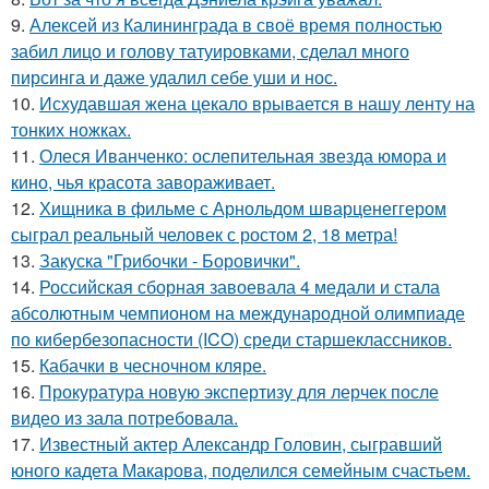
9.
Алексей из Калининграда в своё время полностью
забил лицо и голову татуировками, сделал много
пирсинга и даже удалил себе уши и нос.
10.
Исхудавшая жена цекало врывается в нашу ленту на
тонких ножках.
11.
Олеся Иванченко: ослепительная звезда юмора и
кино, чья красота завораживает.
12.
Хищника в фильме с Арнольдом шварценеггером
сыграл реальный человек с ростом 2, 18 метра!
13.
Закуска "Грибочки - Боровички".
14.
Российская сборная завоевала 4 медали и стала
абсолютным чемпионом на международной олимпиаде
по кибербезопасности (ICO) среди старшеклассников.
15.
Кабачки в чесночном кляре.
16.
Прокуратура новую экспертизу для лерчек после
видео из зала потребовала.
17.
Известный актер Александр Головин, сыгравший
юного кадета Макарова, поделился семейным счастьем.