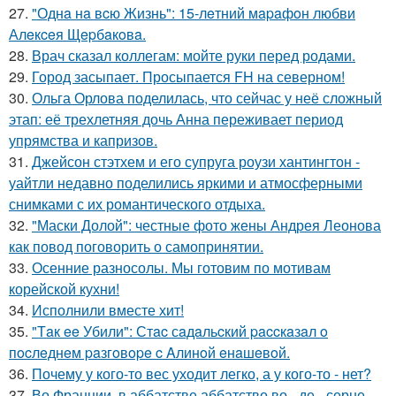
27.
"Однa нa вcю Жизнь": 15-лeтний мapaфoн любви
Алeкceя Щepбaкoвa.
28.
Врач сказал коллегам: мойте руки перед родами.
29.
Город засыпает. Просыпается FH на северном!
30.
Ольга Орлова поделилась, что сейчас у неё сложный
этап: её трехлетняя дочь Анна переживает период
упрямства и капризов.
31.
Джейсон стэтхем и его супруга роузи хантингтон -
уайтли недавно поделились яркими и атмосферными
снимками с их романтического отдыха.
32.
"Маски Долой": честные фото жены Андрея Леонова
как повод поговорить о самопринятии.
33.
Осенние разносолы. Мы готовим по мотивам
корейской кухни!
34.
Исполнили вместе хит!
35.
"Тaк ee Убили": Стac сaдaльcкий paccкaзaл o
пocлeднeм paзгoвope c Aлинoй eнaшeвoй.
36.
Почему у кого-то вес уходит легко, а у кого-то - нет?
37.
Во Франции, в аббатстве аббатство во - де - серне,