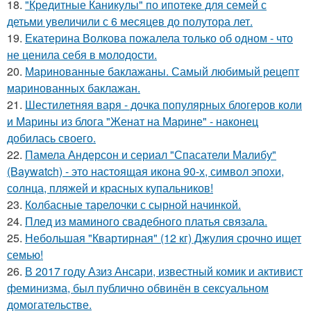
18.
"Кредитные Каникулы" по ипотеке для семей с
детьми увеличили с 6 месяцев до полутора лет.
19.
Екатерина Волкова пожалела только об одном - что
не ценила себя в молодости.
20.
Маринованные баклажаны. Самый любимый рецепт
маринованных баклажан.
21.
Шестилетняя варя - дочка популярных блогеров коли
и Марины из блога "Женат на Марине" - наконец
добилась своего.
22.
Памела Андерсон и сериал "Спасатели Малибу"
(Baywatch) - это настоящая икона 90-х, символ эпохи,
солнца, пляжей и красных купальников!
23.
Колбасные тарелочки с сырной начинкой.
24.
Плед из маминого свадебного платья связала.
25.
Небольшая "Квартирная" (12 кг) Джулия срочно ищет
семью!
26.
В 2017 году Азиз Ансари, известный комик и активист
феминизма, был публично обвинён в сексуальном
домогательстве.