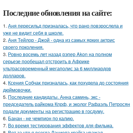
Последние обновления на сайте:
1.
Аня пересильд призналась, что рано повзрослела и
уже не видит себя в школе.
2.
Аня Тейлор - Джой - одна из самых ярких актрис
своего поколения.
3.
Ровно восемь лет назад рэпер Akon на полном
серьезе пообещал отстроить в Африке
ультрасовременный мегаполис за 6 миллиардов
долларов.
4.
Ксения Собчак призналась, как похудела до состояния
дюймовочки.
5.
Последние кандидаты. Анна саминь, экс -
председатель райкома Кпрф, и эколог Рафаэль Петросян
подали документы на регистрацию в госдуму.
6.
Банан - не чемпион по калию.
7.
Во время тестирования эффектов для фильма.
8.
Вот за что я всегда Дэниела крэйга уважал.