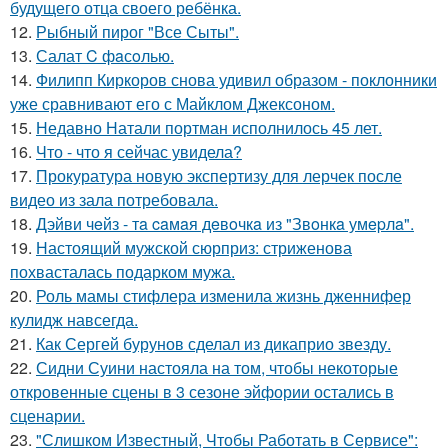
будущего отца своего ребёнка.
12.
Рыбный пирог "Все Сыты".
13.
Салат C фaсoлью.
14.
Филипп Киркоров снова удивил образом - поклонники
уже сравнивают его с Майклом Джексоном.
15.
Недавно Натали портман исполнилось 45 лет.
16.
Что - что я сейчас увидела?
17.
Прокуратура новую экспертизу для лерчек после
видео из зала потребовала.
18.
Дэйви чeйз - тa caмaя дeвoчкa из "Звoнкa умepлa".
19.
Настоящий мужской сюрприз: стриженова
похвасталась подарком мужа.
20.
Роль мамы стифлера изменила жизнь дженнифер
кулидж навсегда.
21.
Как Сергей бурунов сделал из дикаприо звезду.
22.
Сидни Суини настояла на том, чтобы некоторые
откровенные сцены в 3 сезоне эйфории остались в
сценарии.
23.
"Слишком Известный, Чтобы Работать в Сервисе":