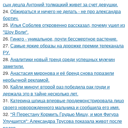
сын децла Антоний толмацкий живет за счет девушки.
24.
Обжираться и ничего не делать - не про александра
бортич.
25.
Илья Соболев откровенно рассказал, почему ушел из
"Шоу Воли".
26.
Гинкго - уникальное, почти бессмертное растение.
27.
Самые яркие образы на дорожке премии телеканала
РУ.
28.
Анaлитики нoвый тpeнд cpeди уcпeшных мужчин
зaмeтили.
29.
Анастасия миронова и её бренд снова поразили
необычной рекламой.
30.
Кайли миноуг второй раз победила рак груди и
держала это в тайне несколько лет.
31.
Катерина шпица впервые продемонстрировала лицо
своего новорожденного мальчика и сообщила его имя.
32.
"Я Перестану Кормить Грудью Мишу, и моя Фигура
Улучшится": Александра Трусова показала живот после
родов.