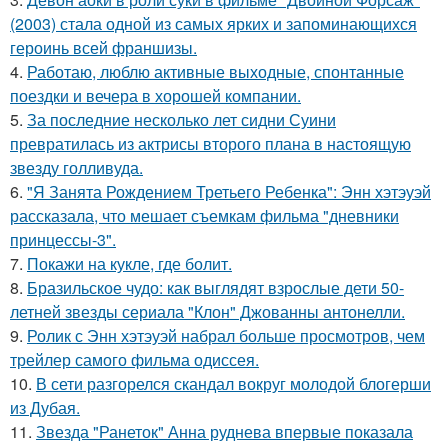
(2003) стала одной из самых ярких и запоминающихся
героинь всей франшизы.
4.
Работаю, люблю активные выходные, спонтанные
поездки и вечера в хорошей компании.
5.
За последние несколько лет сидни Суини
превратилась из актрисы второго плана в настоящую
звезду голливуда.
6.
"Я Занята Рождением Третьего Ребенка": Энн хэтэуэй
рассказала, что мешает съемкам фильма "дневники
принцессы-3".
7.
Покажи на кукле, где болит.
8.
Бразильское чудо: как выглядят взрослые дети 50-
летней звезды сериала "Клон" Джованны антонелли.
9.
Ролик с Энн хэтэуэй набрал больше просмотров, чем
трейлер самого фильма одиссея.
10.
В сети разгорелся скандал вокруг молодой блогерши
из Дубая.
11.
Звезда "Ранеток" Анна руднева впервые показала