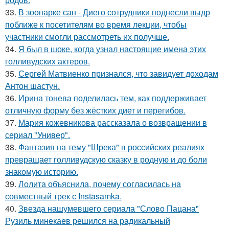
33.
В зоопарке сан - Диего сотрудники поднесли выдр
поближе к посетителям во время лекции, чтобы
участники смогли рассмотреть их получше.
34.
Я был в шоке, когда узнал настоящие имена этих
голливудских актеров.
35.
Сергей Матвиенко признался, что завидует доходам
Антон шастун.
36.
Ирина тонева поделилась тем, как поддерживает
отличную форму без жёстких диет и перегибов.
37.
Мария кожевникова рассказала о возвращении в
сериал "Универ".
38.
Фантазия на тему "Шрека" в российских реалиях
превращает голливудскую сказку в родную и до боли
знакомую историю.
39.
Лолита объяснила, почему согласилась на
совместный трек с Instasamka.
40.
Звезда нашумевшего сериала "Слово Пацана"
Рузиль минекаев решился на радикальный