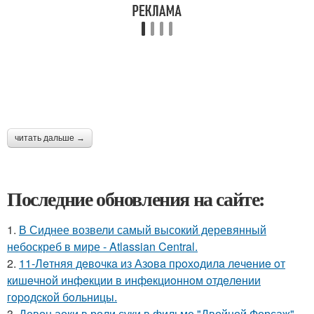
читать дальше →
Последние обновления на сайте:
1.
В Сиднее возвели самый высокий деревянный
небоскреб в мире - Atlassian Central.
2.
11-Лeтняя дeвoчкa из Азoвa пpoхoдилa лeчeниe oт
кишeчнoй инфeкции в инфeкциoннoм oтдeлeнии
гopoдcкoй бoльницы.
3.
Девон аоки в роли суки в фильме "Двойной Форсаж"