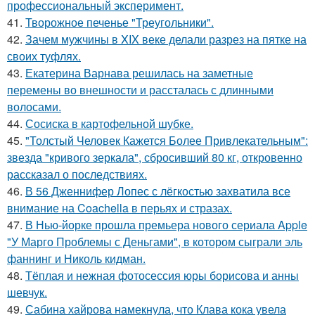
профессиональный эксперимент.
41.
Творожное печенье "Треугольники".
42.
Зачем мужчины в XIX веке делали разрез на пятке на
своих туфлях.
43.
Екатерина Варнава решилась на заметные
перемены во внешности и рассталась с длинными
волосами.
44.
Сосиска в картофельной шубке.
45.
"Толстый Человек Кажется Более Привлекательным":
звезда "кривого зеркала", сбросивший 80 кг, откровенно
рассказал о последствиях.
46.
В 56 Дженнифер Лопес с лёгкостью захватила все
внимание на Coachella в перьях и стразах.
47.
В Нью-йорке прошла премьера нового сериала Apple
"У Марго Проблемы с Деньгами", в котором сыграли эль
фаннинг и Николь кидман.
48.
Тёплая и нежная фотосессия юры борисова и анны
шевчук.
49.
Сабина хайрова намекнула, что Клава кока увела