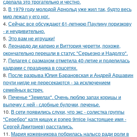
сделала это трогательно и честно.
3.
В 1979 году молодой Арнольд уже жил так, будто весь
мир лежал у его ног.
4.
Сейчас все обсуждают 61-летнюю Паулину поризкову
- и неудивительно.
5.
Это вам не игрушки!
6.
Леонардо ди каприо и Виттория черетти, похоже,
окончательно перешли в статус "Серьезно и Надолго".
7.
Пелагея с размахом отметила 40-летие и поделилась
кадрами с праздника в соцсетях.
8.
После разрыва Юлия Барановская и Андрей Аршавин
почти нигде не пересекаются - за исключением
семейных встреч.
9.
Печенье "Земелах". Очень люблю запах корицы и
выпечку с ней - сдобные булочки, печенье.
10.
В сети появились слухи, что экс - солистка группы
"Серебро" катя кищук и рэпер 9mice (настоящее имя -
Сергей Дмитриев) расстались.
11.
Мария кожевникова побрилась налысо ради роли в