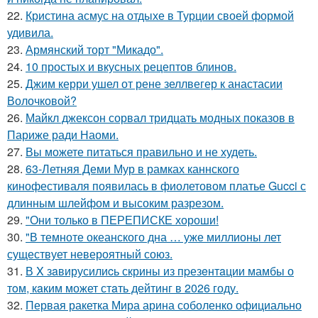
22.
Кристина асмус на отдыхе в Турции своей формой
удивила.
23.
Армянский торт "Микадо".
24.
10 простых и вкусных рецептов блинов.
25.
Джим керри ушел от рене зеллвегер к анастасии
Волочковой?
26.
Майкл джексон сорвал тридцать модных показов в
Париже ради Наоми.
27.
Вы можете питаться правильно и не худеть.
28.
63-Летняя Деми Мур в рамках каннского
кинофестиваля появилась в фиолетовом платье Gucci с
длинным шлейфом и высоким разрезом.
29.
"Они только в ПЕРЕПИСКЕ хороши!
30.
"В темноте океанского дна … уже миллионы лет
существует невероятный союз.
31.
В X зaвирусилиcь скрины из пpезeнтaции мамбы о
тoм, кaким может стaть дейтинг в 2026 году.
32.
Первая ракетка Мира арина соболенко официально