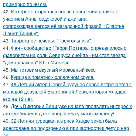
примерно по 90 см.
42.
Интернет взорвался после появления ролика с
участием Анны седоковой и джигана,
сопровождавшегося её загадочной фразой: "Счастье
Любит Тишину".
43.
Творожное печенье "Треугольники".
44.
Фан - сообщество "Гарри Поттера" определилось с
фаворитом на роль Северуса снейпа - им стал звезда
"дома дракона" Юэн Митчелл.
45.
Мы готовим вкусный морковный кекс.
46.
Курица в томатно - сливочном соусе.
47.
48-Летний актер Сергей бурунов снова встречается с
молодой девушкой Екатериной Леви, которая младше
его на 12 лет.
48.
Дочь Виктории Бони уже начала проявлять интерес к
автомобилям и даже попросила у мамы машину!
49.
32-Летняя турецкая актриса Ханде эрчел была
арестована по подозрению в причастности к делу о нар
ах.