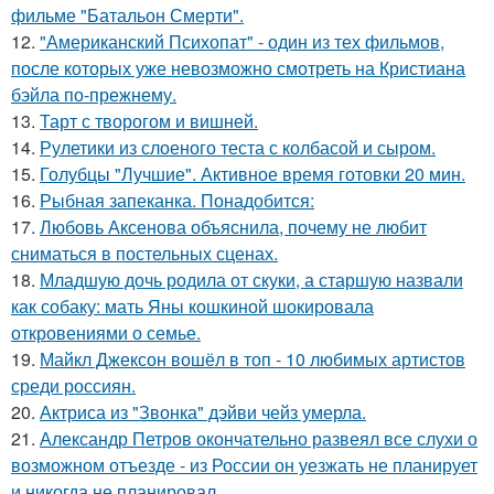
фильме "Батальон Смерти".
12.
"Американский Психопат" - один из тех фильмов,
после которых уже невозможно смотреть на Кристиана
бэйла по-прежнему.
13.
Тарт с творогом и вишней.
14.
Рулетики из слоеного теста с колбасой и сыром.
15.
Голубцы "Лучшие". Активное время готовки 20 мин.
16.
Рыбная запеканка. Понадобится:
17.
Любовь Аксенова объяснила, почему не любит
сниматься в постельных сценах.
18.
Младшую дочь родила от скуки, а старшую назвали
как собаку: мать Яны кошкиной шокировала
откровениями о семье.
19.
Майкл Джексон вошёл в топ - 10 любимых артистов
среди россиян.
20.
Актриса из "Звонка" дэйви чейз умерла.
21.
Александр Петров окончательно развеял все слухи о
возможном отъезде - из России он уезжать не планирует
и никогда не планировал.