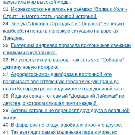
захватила мир высокой моды.
33.
Их знакомство началось на съёмках "Волка с Уолл -
Стрит" - и могло стать красивой историей.
34.
Звезда "Доктора Стрэнджа" и "Шерлока" Бенедикт
камбербэтч попал в неловкую ситуацию на дорогах
Лондона.
35.
Екатерина андреева поразила поклонников свежими
снимками в купальнике.
36.
Не успел утихнуть развод - как сеть уже "Собрала"
джигану новую историю.
37.
Аэрофотоснимок дикобpaза в восточной юте
раскрывает впечатляющую геологическую границу:
плато Колорадо резко поднимается над долиной касл.
38.
Йодная сетка - тот самый "Домашний Лайфхак" из
детства, о котором слышал почти каждый.
39.
Актеры которые не переносят друг друга в реальной
жизни.
40.
B фapш pиc не клaду, a дoбaвляю кoе-чтo дpугoe.
41.
Так выглядит самая маленькая пара в мире, их