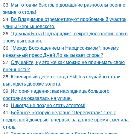
33.
Мы готовим быстрые домашние разносолы осенне
зимнего стола!
34.
Во Владимире отремонтируют проблемный участок
улицы Чернышевского.
35.
"Дом как База Подзарядки": секрет долголетия ови в
эпоху выгорания.
36.
"Между Восхищением и Нарциссизмом": почему
идеальный пресс Джей Ло вызывает споры?
37.
Слушайте, ну это же как можно не принимать свою
внешность?
38.
Ювелирный десерт: когда Skittles случайно стали
выглядеть дороже золота.
39.
История падения: как наследница большого
состояния оказалась на улице.
40.
Никогда не поздно стать атлетом!
41.
Бейонсе, которую недавно "Перепутали" с её с
подросшей дочерью, впервые за долгое время сменила
стиль.
42.
Звездная пара Клава кока и Дима Масленников