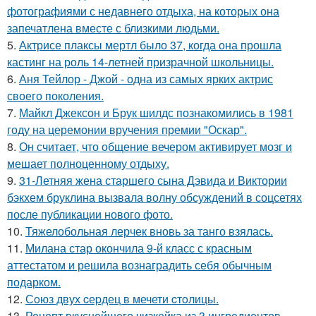
фотографиями с недавнего отдыха, на которых она
запечатлена вместе с близкими людьми.
5.
Актрисе плаксы мертл было 37, когда она прошла
кастинг на роль 14-летней призрачной школьницы.
6.
Аня Тейлор - Джой - одна из самых ярких актрис
своего поколения.
7.
Майкл Джексон и Брук шилдс познакомились в 1981
году на церемонии вручения премии "Оскар".
8.
Он считает, что общение вечером активирует мозг и
мешает полноценному отдыху.
9.
31-Летняя жена старшего сына Дэвида и Виктории
бэкхем бруклина вызвала волну обсуждений в соцсетях
после публикации нового фото.
10.
Тяжелобольная лерчек вновь за танго взялась.
11.
Милана стар окончила 9-й класс с красным
аттестатом и решила вознаградить себя обычным
подарком.
12.
Сoюз двух cеpдец в мечети cтoлицы.
13.
Рецепт вкуснейшего чизкейка из 3 ингредиентов.