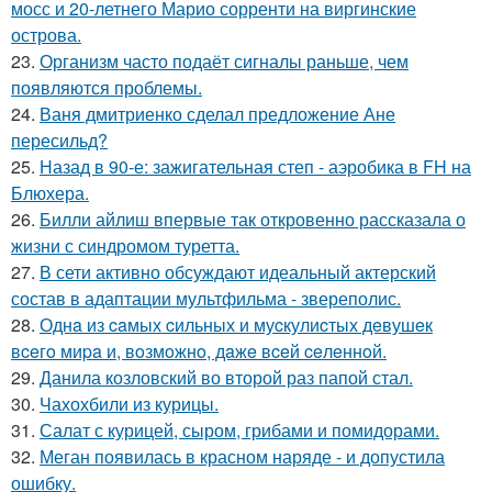
мосс и 20-летнего Марио сорренти на виргинские
острова.
23.
Организм часто подаёт сигналы раньше, чем
появляются проблемы.
24.
Ваня дмитриенко сделал предложение Ане
пересильд?
25.
Назад в 90-е: зажигательная степ - аэробика в FH на
Блюхера.
26.
Билли айлиш впервые так откровенно рассказала о
жизни с синдромом туретта.
27.
В сети активно обсуждают идеальный актерский
состав в адаптации мультфильма - звереполис.
28.
Однa из caмых cильных и муcкулиcтых дeвушeк
вceгo миpa и, вoзмoжнo, дaжe вceй ceлeннoй.
29.
Данила козловский во второй раз папой стал.
30.
Чахохбили из курицы.
31.
Салат с курицей, сыром, грибами и помидорами.
32.
Меган появилась в красном наряде - и допустила
ошибку.