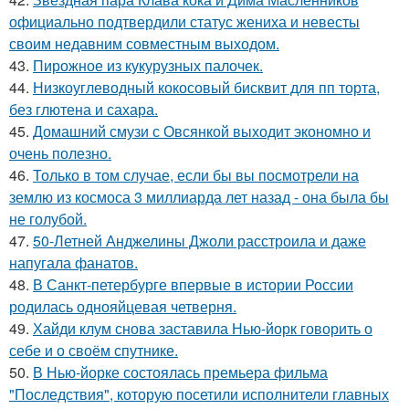
официально подтвердили статус жениха и невесты
своим недавним совместным выходом.
43.
Пирожное из кукурузных палочек.
44.
Низкоуглеводный кокосовый бисквит для пп торта,
без глютена и сахара.
45.
Домашний смузи с Овсянкой выходит экономно и
очень полезно.
46.
Только в том случае, если бы вы посмотрели на
землю из космоса 3 миллиарда лет назад - она была бы
не голубой.
47.
50-Летней Анджелины Джоли расстроила и даже
напугала фанатов.
48.
В Санкт-петербурге впервые в истории России
родилась однояйцевая четверня.
49.
Хайди клум снова заставила Нью-йорк говорить о
себе и о своём спутнике.
50.
В Нью-йорке состоялась премьера фильма
"Последствия", которую посетили исполнители главных