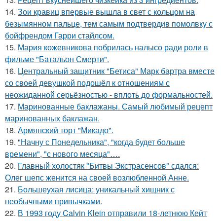
14.
Зои кравиц впервые вышла в свет с кольцом на
безымянном пальце, тем самым подтвердив помолвку с
бойфрендом Гарри стайлсом.
15.
Мария кожевникова побрилась налысо ради роли в
фильме "Батальон Смерти".
16.
Центральный защитник "Бетиса" Марк бартра вместе
со своей девушкой подошёл к отношениям с
неожиданной серьёзностью - вплоть до формальностей.
17.
Маринованные баклажаны. Самый любимый рецепт
маринованных баклажан.
18.
Армянский торт "Микадо".
19.
"Начну с Понедельника", "когда будет больше
времени", "с нового месяца"….
20.
Главный холостяк "Битвы Экстрасенсов" сдался:
Олег шепс женится на своей возлюбленной Анне.
21.
Большеухая лисица: уникальный хищник с
необычными привычками.
22.
В 1993 году Calvin Klein отправили 18-летнюю Кейт