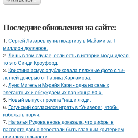
читать дальше →
Последние обновления на сайте:
1.
Сергей Лазарев купил квартиру в Майами за 1
миллион долларов.
2.
Лишь в том случае, если есть в истории моды идеал,
то это Синди Кроуфорд.
3.
Кристина асмус опубликовала пляжные фото с 12-
летней дочерью от Гарика Харламова.
4.
Луис Мигель и Мэрайя Кэри - одна из самых
элегантных и обсуждаемых пар конца 90-х.
5.
Новый выпуск проекта "наши люди.
6.
Гогунский согласился играть в "Универе", чтобы
избежать порчи.
7.
Наталья Рудова вновь доказала, что цифры в
паспорте давно перестали быть главным критерием
привлекательности.