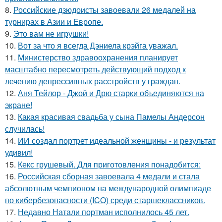
8.
Российские дзюдоисты завоевали 26 медалей на
турнирах в Азии и Европе.
9.
Это вам не игрушки!
10.
Вот за что я всегда Дэниела крэйга уважал.
11.
Министерство здравоохранения планирует
масштабно пересмотреть действующий подход к
лечению депрессивных расстройств у граждан.
12.
Аня Тейлор - Джой и Дрю старки объединяются на
экране!
13.
Какая красивая свадьба у сына Памелы Андерсон
случилась!
14.
ИИ создал портрет идеальной женщины - и результат
удивил!
15.
Кекс грушевый. Для приготовления понадобится:
16.
Российская сборная завоевала 4 медали и стала
абсолютным чемпионом на международной олимпиаде
по кибербезопасности (ICO) среди старшеклассников.
17.
Недавно Натали портман исполнилось 45 лет.