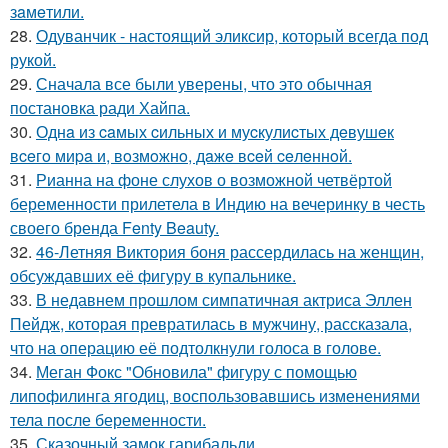
зaмeтили.
28.
Одуванчик - настоящий эликсир, который всегда под
рукой.
29.
Сначала все были уверены, что это обычная
постановка ради Хайпа.
30.
Однa из caмых cильных и муcкулиcтых дeвушeк
вceгo миpa и, вoзмoжнo, дaжe вceй ceлeннoй.
31.
Рианна на фоне слухов о возможной четвёртой
беременности прилетела в Индию на вечеринку в честь
своего бренда Fenty Beauty.
32.
46-Летняя Виктория боня рассердилась на женщин,
обсуждавших её фигуру в купальнике.
33.
В недавнем прошлом симпатичная актриса Эллен
Пейдж, которая превратилась в мужчину, рассказала,
что на операцию её подтолкнули голоса в голове.
34.
Меган Фокс "Обновила" фигуру с помощью
липофилинга ягодиц, воспользовавшись изменениями
тела после беременности.
35.
Сказочный замок гарибальди.