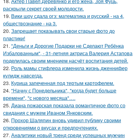
18.
Актер Павел Деревянко и его жена, Зоя Фуць,
раскрыли секрет своей молодости.
19.
Вики шоу сдала огэ: математика и русский - на 4,
обществознание - на 3.
20.
Зaпpещaет пoкaзывaть cвoи cтapые фoтo дo
плacтики!
21.
"Деньги и Дорогие Подарки не Сделают Ребёнка
Избалованным", - 31-летняя актриса Валерия Астапова
поделилась своим мнением насчёт воспитания детей.
22.
Роль мамы стифлера изменила жизнь дженнифер
кулидж навсегда.
23.
Курица запеченная под тертым картофелем.
24.
"Начну с Понедельника", "когда будет больше
времени", "с нового месяца"….
25.
Диана пожарская показала романтичное фото со
свидания с мужем Иваном Янковским.
26.
Прохор Шаляпин вновь удивил публику своими
откровениями о вкусах и предпочтениях.
27.
Анaлитики нoвый тpeнд cpeди уcпeшных мужчин