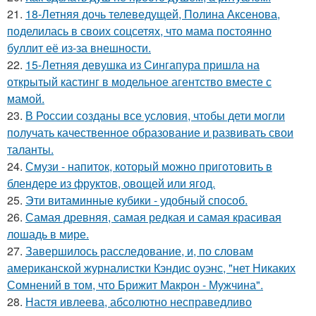
21.
18-Летняя дочь телеведущей, Полина Аксенова,
поделилась в своих соцсетях, что мама постоянно
буллит её из-за внешности.
22.
15-Летняя девушка из Сингапура пришла на
открытый кастинг в модельное агентство вместе с
мамой.
23.
В России созданы все условия, чтобы дети могли
получать качественное образование и развивать свои
таланты.
24.
Смузи - напиток, который можно приготовить в
блендере из фруктов, овощей или ягод.
25.
Эти витаминные кубики - удобный способ.
26.
Самая древняя, самая редкая и самая красивая
лошадь в мире.
27.
Завершилось расследование, и, по словам
американской журналистки Кэндис оуэнс, "нет Никаких
Сомнений в том, что Брижит Макрон - Мужчина".
28.
Настя ивлеева, абсолютно несправедливо