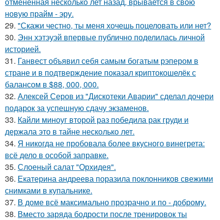
отмененная несколько лет назад, врывается в свою
новую прайм - эру.
29.
"Скажи честно, ты меня хочешь поцеловать или нет?
30.
Энн хэтэуэй впервые публично поделилась личной
историей.
31.
Ганвест объявил себя самым богатым рэпером в
стране и в подтверждение показал криптокошелёк с
балансом в $88, 000, 000.
32.
Алексей Серов из "Дискотеки Аварии" сделал дочери
подарок за успешную сдачу экзаменов.
33.
Кайли миноуг второй раз победила рак груди и
держала это в тайне несколько лет.
34.
Я никогда не пробовала более вкусного винегрета:
всё дело в особой заправке.
35.
Слоеный салат "Орхидея".
36.
Екатерина андреева поразила поклонников свежими
снимками в купальнике.
37.
В доме всё максимально прозрачно и по - доброму.
38.
Вместо заряда бодрости после тренировок ты