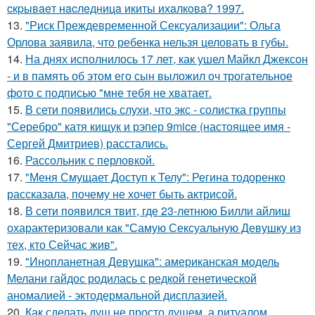
cкpывaeт нacлeдницa икиты ихaлкoвa? 1997.
13.
"Риск Преждевременной Сексуализации": Ольга
Орлова заявила, что ребенка нельзя целовать в губы.
14.
На днях исполнилось 17 лет, как ушел Майкл Джексон
- и в память об этом его сын выложил оч трогательное
фото с подписью "мне тебя не хватает.
15.
В сети появились слухи, что экс - солистка группы
"Серебро" катя кищук и рэпер 9mice (настоящее имя -
Сергей Дмитриев) расстались.
16.
Рассольник с перловкой.
17.
"Меня Смущает Доступ к Телу": Регина тодоренко
рассказала, почему не хочет быть актрисой.
18.
В сети появился твит, где 23-летнюю Билли айлиш
охарактеризовали как "Самую Сексуальную Девушку из
тех, кто Сейчас жив".
19.
"Инопланетная Девушка": американская модель
Мелани гайдос родилась с редкой генетической
аномалией - эктодермальной дисплазией.
20.
Как сделать душ не просто душем, а ритуалом.