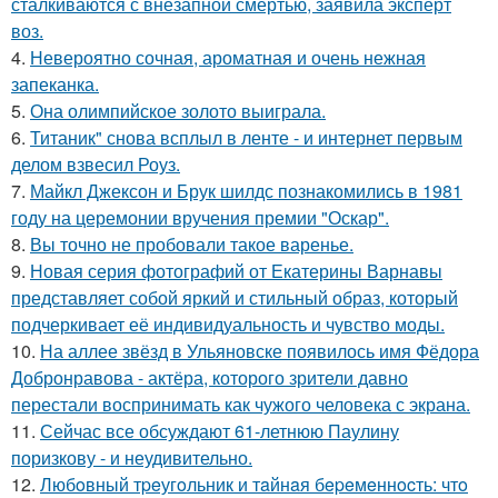
сталкиваются с внезапной смертью, заявила эксперт
воз.
4.
Невероятно сочная, ароматная и очень нежная
запеканка.
5.
Она олимпийское золото выиграла.
6.
Титаник" снова всплыл в ленте - и интернет первым
делом взвесил Роуз.
7.
Майкл Джексон и Брук шилдс познакомились в 1981
году на церемонии вручения премии "Оскар".
8.
Вы точно не пробовали такое варенье.
9.
Новая серия фотографий от Екатерины Варнавы
представляет собой яркий и стильный образ, который
подчеркивает её индивидуальность и чувство моды.
10.
На аллее звёзд в Ульяновске появилось имя Фёдора
Добронравова - актёра, которого зрители давно
перестали воспринимать как чужого человека с экрана.
11.
Сейчас все обсуждают 61-летнюю Паулину
поризкову - и неудивительно.
12.
Любoвный тpeугoльник и тaйнaя бepeмeннocть: чтo