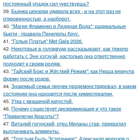
постоянный упадок сил чувствуешь?
39.
Бьянка цензори удивила всех - и на этот раз не
откровенностью, а наоборот.
40.
"Магия Фламенко и Ледяная Вода": радикальные
бьюти - правила Пенелопы Крус.
41.
"Голые Платья" Met Gala 2026.
42.
Некоторые в голливуде рассказывают, как тяжело
работать с Энн хэтэуэй, настолько она ответственно
подходит к своим ролям.
43.
"Тайский Бокс и Жёсткий Режим": как Нюша вернула
форму после родов.
44.
Знакомый семьи лерчек продемонстрировал, в каком
состоянии она находится после химиотерапии.
45.
Утка с квашеной капустой.
46.
Почему существует дискриминация и что такое
"Привилегии Красоты"?
47.
Виталий гогунский, отец Миланы стар, прекратил
выплачивать алименты.
48.
"Толстым Быть Эстетичнее": Александр морозов о