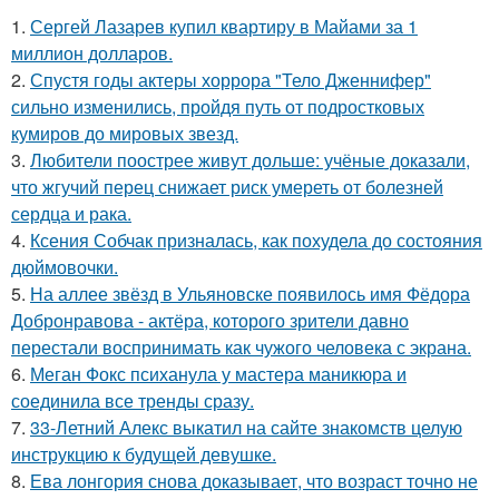
1.
Сергей Лазарев купил квартиру в Майами за 1
миллион долларов.
2.
Спустя годы актеры хоррора "Тело Дженнифер"
сильно изменились, пройдя путь от подростковых
кумиров до мировых звезд.
3.
Любители поострее живут дольше: учёные доказали,
что жгучий перец снижает риск умереть от болезней
сердца и рака.
4.
Ксения Собчак призналась, как похудела до состояния
дюймовочки.
5.
На аллее звёзд в Ульяновске появилось имя Фёдора
Добронравова - актёра, которого зрители давно
перестали воспринимать как чужого человека с экрана.
6.
Меган Фокс психанула у мастера маникюра и
соединила все тренды сразу.
7.
33-Летний Алекс выкатил на сайте знакомств целую
инструкцию к будущей девушке.
8.
Ева лонгория снова доказывает, что возраст точно не