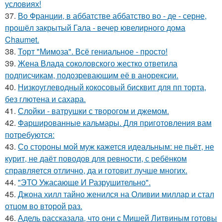
условиях!
37.
Во Франции, в аббатстве аббатство во - де - серне,
прошёл закрытый Гала - вечер ювелирного дома
Chaumet.
38.
Торт "Мимоза". Всё гениальное - просто!
39.
Жена Влада соколовского жестко ответила
подписчикам, подозревающим её в анорексии.
40.
Низкоуглеводный кокосовый бисквит для пп торта,
без глютена и сахара.
41.
Слойки - ватрушки с творогом и джемом.
42.
Фаршированные кальмары. Для приготовления вам
потребуются:
43.
Со стороны мой муж кажется идеальным: не пьёт, не
курит, не даёт поводов для ревности, с ребёнком
справляется отлично, да и готовит лучше многих.
44.
"ЭТО Ужасающе И Разрушительно".
45.
Джона хилл тайно женился на Оливии миллар и стал
отцом во второй раз.
46.
Адель рассказала, что они с Мишей Литвиным готовы