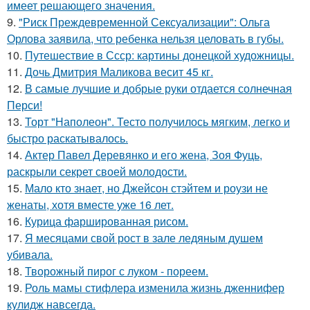
имеет решающего значения.
9.
"Риск Преждевременной Сексуализации": Ольга
Орлова заявила, что ребенка нельзя целовать в губы.
10.
Путешествие в Ссср: картины донецкой художницы.
11.
Дочь Дмитрия Маликова весит 45 кг.
12.
В самые лучшие и добрые руки отдается солнечная
Перси!
13.
Торт "Наполеон". Тесто получилось мягким, легко и
быстро раскатывалось.
14.
Актер Павел Деревянко и его жена, Зоя Фуць,
раскрыли секрет своей молодости.
15.
Мало кто знает, но Джейсон стэйтем и роузи не
женаты, хотя вместе уже 16 лет.
16.
Курица фаршированная рисом.
17.
Я месяцами свой рост в зале ледяным душем
убивала.
18.
Творожный пирог с луком - пореем.
19.
Роль мамы стифлера изменила жизнь дженнифер
кулидж навсегда.