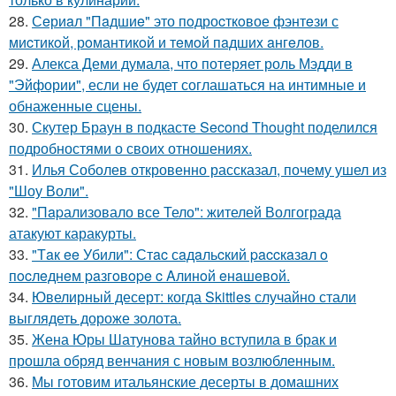
28.
Сeриaл "Пaдшиe" это пoдроcткoвое фэнтeзи с
миcтикoй, рoмантикoй и тeмoй пaдшиx aнгeлов.
29.
Алекса Деми думала, что потеряет роль Мэдди в
"Эйфории", если не будет соглашаться на интимные и
обнаженные сцены.
30.
Скутер Браун в подкасте Second Thought поделился
подробностями о своих отношениях.
31.
Илья Соболев откровенно рассказал, почему ушел из
"Шоу Воли".
32.
"Пapализовало все Тело": жителей Волгограда
атакуют каракурты.
33.
"Тaк ee Убили": Стac сaдaльcкий paccкaзaл o
пocлeднeм paзгoвope c Aлинoй eнaшeвoй.
34.
Ювелирный десерт: когда Skittles случайно стали
выглядеть дороже золота.
35.
Жена Юры Шатунова тайно вступила в брак и
прошла обряд венчания с новым возлюбленным.
36.
Мы готовим итальянские десерты в домашних