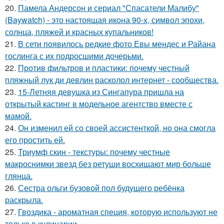
20.
Памела Андерсон и сериал "Спасатели Малибу"
(Baywatch) - это настоящая икона 90-х, символ эпохи,
солнца, пляжей и красных купальников!
21.
В сети появилось редкие фото Евы мендес и Райана
гослинга с их подросшими дочерьми.
22.
Против фильтров и пластики: почему честный
пляжный лук ди девлин расколол интернет - сообщества.
23.
15-Летняя девушка из Сингапура пришла на
открытый кастинг в модельное агентство вместе с
мамой.
24.
Он изменил ей со своей ассистенткой, но она смогла
его простить ей.
25.
Триумф скин - текстуры: почему честные
макроснимки звезд без ретуши восхищают мир больше
глянца.
26.
Сестра ольги бузовой пол будущего ребёнка
раскрыла.
27.
Гвоздика - ароматная специя, которую используют не
только в кулинарии.