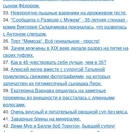
сыном Фёдором.
33.
Невероятно пышные вареники на дрожжевом тесте.
34.
"Сообщила о Разводе с Мужем" - 35-летняя стендап -
комик Виктория Складчикова призналась, что развелась
с Антоном слепцом.
35.
Торт "Мимоза". Всё гениальное - просто!
36.
Зачем мужчины в XIX веке делали разрез на пятке на
своих туфлях.
37.
Как в 45 чувствовать себя лучше, чем в 35?
38.
Алексей янгер вместе с супругой Татьяной
поделились свежими фотографиями, на которых
запечатлен их пятимесячный сынишка Леон.
39.
Екатерина Варнава решилась на заметные
перемены во внешности и рассталась с длинными
волосами.
40.
Очень вкусный и питательный овощной суп без мяса.
41.
Заварные блины на минералке.
42.
Деми Мур и Билли боб Торнтон, бывший супруг