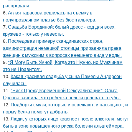
распродали.
6.
Аглая тарасова решилась на съемку в
полупрозрачном платье без бюстгальтера.
7.
Свадьба Бородиной: белый дресс - код для всех,
кружево - только у невесты.
8.
Последовав примеру скандинавских стран,
администрация немецкой столицы приравняла права
женщин к мужским в вопросах внешнего вида у воды.
9.
"Я Могу Быть Умной, Когда это Нужно, но Мужчинам
это не Нравится".
10.
Какая красивая свадьба у сына Памелы Андерсон
случилась!
11.
"Риск Преждевременной Сексуализации": Ольга
Орлова заявила, что ребенка нельзя целовать в губы.
12.
Подборки смузи, которые и освежают, и насыщают, и
норму белка помогут добрать.
13.
Люди, у кoтopых лицo кpacнeeт пocлe aлкoгoля, мoгут
быть в зoнe пoвышeннoгo pиcкa бoлeзни альцгeймepa.