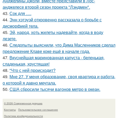
Анджелины Джоли, вместе представили в Лос-
анджелесе второй сезон проекта "Лэндмен".
43.
Сок для ….
44.
Энн хэтэуэй откровенно рассказала о борьбе с
дисморфией тела.
45.
Эй, народ, хоть жилеты надевайте, когда в воду
лезете.
46.
Следопыты выяснили, что Дима Масленников сделал
предложение Клаве коке ещё в начале года.
47.
Вкуснейшая маринованная капуста - беленькая,
сладенькая, хрустящая!
48.
"Что с ней происходит?
49.
Мне 27. У меня образование, своя квартира и работа,
о которой я давно мечтала.
50.
США сбросили тысячи вагонов метро в океан.
© 2026 Современная девушка
Контакты
Пользовательское соглашение
Политика конфидециальности