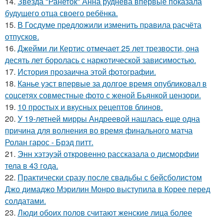
14.
Звезда "Ранеток" Анна руднева впервые показала
будущего отца своего ребёнка.
15.
В Госдуме пpeдложили изменить пpaвила расчёта
отпусков.
16.
Джейми ли Кертис отмечает 25 лет трезвости, она
десять лет боролась с наркотической зависимостью.
17.
История прозаична этой фотографии.
18.
Канье уэст впервые за долгое время опубликовал в
соцсетях совместные фото с женой Бьянкой цензори.
19.
10 простых и вкусных рецептов блинов.
20.
У 19-летней мирры Андреевой нашлась еще одна
причина для волнения во время финального матча
Ролан гарос - Брэд питт.
21.
Энн хэтэуэй откровенно рассказала о дисморфии
тела в 43 года.
22.
Практически сразу после свадьбы с бейсболистом
Джо димаджо Мэрилин Монро выступила в Корее перед
солдатами.
23.
Люди обоих полов считают женские лица более