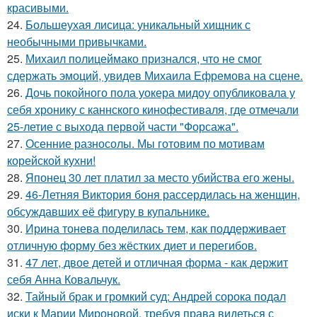
красивыми.
24.
Большеухая лисица: уникальный хищник с
необычными привычками.
25.
Михаил полицеймако признался, что не смог
сдержать эмоций, увидев Михаила Ефремова на сцене.
26.
Дочь покойного пола уокера мидоу опубликовала у
себя хронику с каннского кинофестиваля, где отмечали
25-летие с выхода первой части "Форсажа".
27.
Осенние разносолы. Мы готовим по мотивам
корейской кухни!
28.
Японец 30 лет платил за место убийства его жены.
29.
46-Летняя Виктория боня рассердилась на женщин,
обсуждавших её фигуру в купальнике.
30.
Ирина тонева поделилась тем, как поддерживает
отличную форму без жёстких диет и перегибов.
31.
47 лет, двое детей и отличная форма - как держит
себя Анна Ковальчук.
32.
Тайный брак и громкий суд: Андрей сорока подал
иски к Марии Мироновой, требуя права видеться с