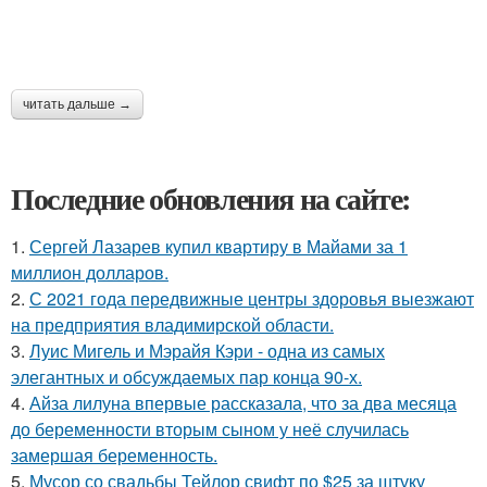
читать дальше →
Последние обновления на сайте:
1.
Сергей Лазарев купил квартиру в Майами за 1
миллион долларов.
2.
С 2021 года передвижные центры здоровья выезжают
на предприятия владимирской области.
3.
Луис Мигель и Мэрайя Кэри - одна из самых
элегантных и обсуждаемых пар конца 90-х.
4.
Айза лилуна впервые рассказала, что за два месяца
до беременности вторым сыном у неё случилась
замершая беременность.
5.
Мусор со свадьбы Тейлор свифт по $25 за штуку