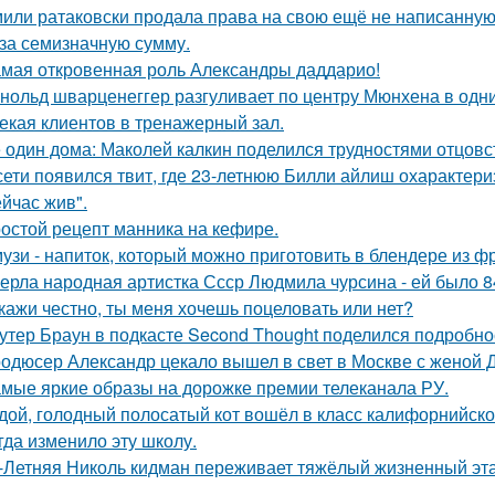
или ратаковски продала права на свою ещё не написанную к
 за семизначную сумму.
мая откровенная роль Александры даддарио!
нольд шварценеггер разгуливает по центру Мюнхена в одни
екая клиентов в тренажерный зал.
 один дома: Маколей калкин поделился трудностями отцовс
сети появился твит, где 23-летнюю Билли айлиш охарактери
ейчас жив".
остой рецепт манника на кефире.
узи - напиток, который можно приготовить в блендере из фр
ерла народная артистка Ссср Людмила чурсина - ей было 84
кажи честно, ты меня хочешь поцеловать или нет?
утер Браун в подкасте Second Thought поделился подробно
одюсер Александр цекало вышел в свет в Москве с женой 
мые яркие образы на дорожке премии телеканала РУ.
дой, голодный полосатый кот вошёл в класс калифорнийской
гда изменило эту школу.
-Летняя Николь кидман переживает тяжёлый жизненный этап