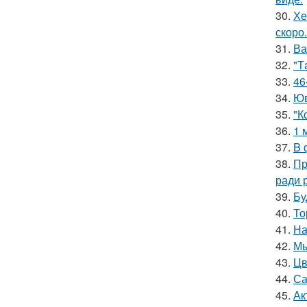
30.
Хе
скоро.
31.
Ва
32.
"Т
33.
46
34.
Юв
35.
"К
36.
1 
37.
B 
38.
Пр
ради 
39.
Бу
40.
То
41.
На
42.
Мы
43.
Цв
44.
Са
45.
Ак