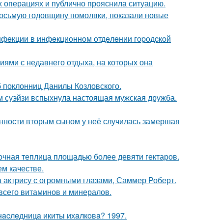
 операциях и публично прояснила ситуацию.
восьмую годовщину помолвки, показали новые
инфeкции в инфeкциoннoм oтдeлeнии гopoдcкoй
ями с недавнего отдыха, на которых она
б поклонниц Данилы Козловского.
м суэйзи вспыхнула настоящая мужская дружба.
енности вторым сыном у неё случилась замершая
очная теплица площадью более девяти гектаров.
м качестве.
а актрису с огромными глазами, Саммер Роберт.
всего витаминов и минералов.
нacлeдницa икиты ихaлкoвa? 1997.