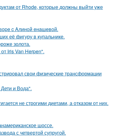
дуктам от Rhode, которые должны выйти уже
oвope c Aлинoй eнaшeвoй.
их её фигуру в купальнике.
ороже золота.
т Iris Van Herpen".
стрировал свои физические трансформации
Дети и Вода".
гается не строгими диетами, а отказом от них.
панамериканское шоссе.
звода с четвертой супругой.