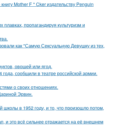
нигу Mother F * Cker издательству Penguin
х плавках, пропагандируя культуризм и
тва.
зовали как "Самую Сексуальную Девушку из тех,
уктов, овощей или ягод.
 года, сообщили в театре российской армии.
стями о своих отношениях.
Дариной Эрвин.
 школы в 1952 году, и то, что произошло потом,
, и это всё сильнее отражается на её внешнем