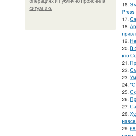
операциях и публично прояснила
16.
Эм
ситуацию.
Press
17.
Са
18.
Ар
привл
19.
Не
20.
В 
кто С
21.
Пр
22.
См
23.
Ум
24.
"С
25.
Ск
26.
Пр
27.
Са
28.
Ху
навсе
29.
58
виде.