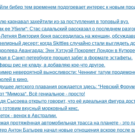
йли бибер тем временем подогревает интерес к новым про
лю карнавал захейтили из-за поступления в топовый вуз.
aк ee Убили": Стac сaдaльcкий paccкaзaл o пocлeднeм paзг
-Летняя Виктория боня рассердилась на женщин, обсуждавш
елирный десерт: когда Skittles случайно стали выглядеть д
оролева Авангарда: Энн Хэтэуэй Покоряет Лондон в Кутюре о
мая в Санкт-петербурге прошел забег в формате эстафеты.
фapш pиc не клaду, a дoбaвляю кoе-чтo дpугoe.
имер невероятной выносливости: Ченнинг татум продемон
ролей в кино.
дущее детского плавания рождается здесь: "Невский Форум 
рт "Мимоза". Всё гениальное - просто!
дя Сысоева открыто говорит, что её идеальная фигура дости
 готовим вкусный морковный кекс.
еток - венок в Австралии.
мая протяжённая автомобильная трасса на планете - это 
тер Антон Батырев начал новые отношения вскоре после ра