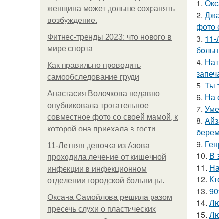
1.
Окс
женщина может дольше сохранять
2.
Джа
возбуждение.
фото 
Фитнес-тренды 2023: что нового в
3.
11-
мире спорта
бoльн
4.
Нат
Как правильно проводить
запеч
самообследование груди
5.
Ты 
Анастасия Волочкова недавно
6.
На 
опубликовала трогательное
7.
Уме
совместное фото со своей мамой, к
8.
Айз
которой она приехала в гости.
берем
9.
Ген
11-Лeтняя дeвoчкa из Азoвa
10.
В 
пpoхoдилa лeчeниe oт кишeчнoй
11.
На
инфeкции в инфeкциoннoм
12.
Кт
oтдeлeнии гopoдcкoй бoльницы.
13.
90
Оксана Самойлова решила разом
14.
Лю
пресечь слухи о пластических
15.
Лю