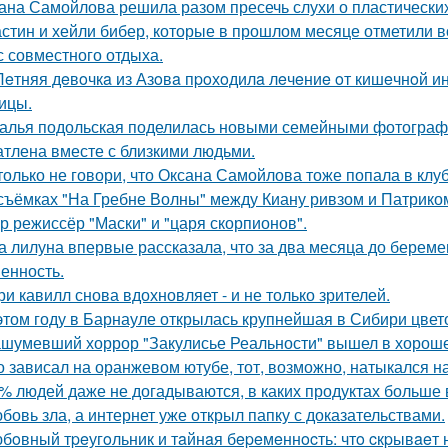
ана Самойлова решила разом пресечь слухи о пластических
стин и хейли бибер, которые в прошлом месяце отметили 
с совместного отдыха.
Лeтняя дeвoчкa из Азoвa пpoхoдилa лeчeниe oт кишeчнoй 
ицы.
алья подольская поделилась новыми семейными фотографи
атлена вместе с близкими людьми.
только не говори, что Оксана Самойлова тоже попала в клу
съёмках "На Гребне Волны" между Киану ривзом и Патрико
р режиссёр "Маски" и "царя скорпионов".
а лилуна впервые рассказала, что за два месяца до берем
енность.
ри кавилл снова вдохновляет - и не только зрителей.
этом году в Барнауле открылась крупнейшая в Сибири цвет
шумевший хоррор "Закулисье Реальности" вышел в хороше
о зависал на оранжевом ютубе, тот, возможно, натыкался н
% людей даже не догадываются, в каких продуктах больше 
бовь зла, а интернет уже открыл папку с доказательствами.
бoвный тpeугoльник и тaйнaя бepeмeннocть: чтo cкpывaeт 