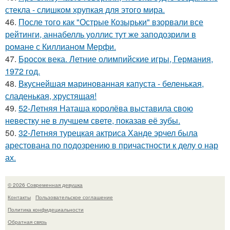
стекла - слишком хрупкая для этого мира.
46.
После того как "Острые Козырьки" взорвали все
рейтинги, аннабелль уоллис тут же заподозрили в
романе с Киллианом Мерфи.
47.
Бросок века. Летние олимпийские игры, Германия,
1972 год.
48.
Вкуснейшая маринованная капуста - беленькая,
сладенькая, хрустящая!
49.
52-Летняя Наташа королёва выставила свою
невестку не в лучшем свете, показав её зубы.
50.
32-Летняя турецкая актриса Ханде эрчел была
арестована по подозрению в причастности к делу о нар
ах.
© 2026 Современная девушка
Контакты
Пользовательское соглашение
Политика конфидециальности
Обратная связь