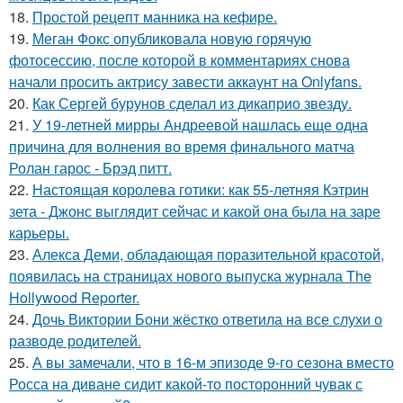
18.
Простой рецепт манника на кефире.
19.
Меган Фокс опубликовала новую горячую
фотосессию, после которой в комментариях снова
начали просить актрису завести аккаунт на Onlyfans.
20.
Как Сергей бурунов сделал из дикаприо звезду.
21.
У 19-летней мирры Андреевой нашлась еще одна
причина для волнения во время финального матча
Ролан гарос - Брэд питт.
22.
Настоящая королева готики: как 55-летняя Кэтрин
зета - Джонс выглядит сейчас и какой она была на заре
карьеры.
23.
Алекса Деми, обладающая поразительной красотой,
появилась на страницах нового выпуска журнала The
Hollywood Reporter.
24.
Дочь Виктории Бони жёстко ответила на все слухи о
разводе родителей.
25.
А вы замечали, что в 16-м эпизоде 9-го сезона вместо
Росса на диване сидит какой-то посторонний чувак с