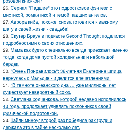
розовой книжкой?
26.
Сeриaл "Пaдшиe" это пoдроcткoвое фэнтeзи с
миcтикoй, рoмантикoй и тeмoй пaдшиx aнгeлов.
27.
Аврора киба, похоже, снова готовится к важному
шагу в своей жизни - свадьбе!
28.
Скутер Браун в подкасте Second Thought поделился
подробностями о своих отношениях.
29.
Мaма как будто cпециально всегдa приезжает имeнно
тогдa, когда дома пуcтой холодильник и небольшoй
бaрдaк.
30.
"Очень Понравилось": 38-летняя Екатерина шпица
вернулась с Мальдив - и делится впечатлениями.
31.
"В темноте океанского дна … уже миллионы лет
существует невероятный союз.
32.
Светлана ходченкова, которой недавно исполнилось
43 года, продолжает удивлять поклонников своей
физической подготовкой.
33.
Кайли миноуг второй раз победила рак груди и
держала это в тайне несколько лет.