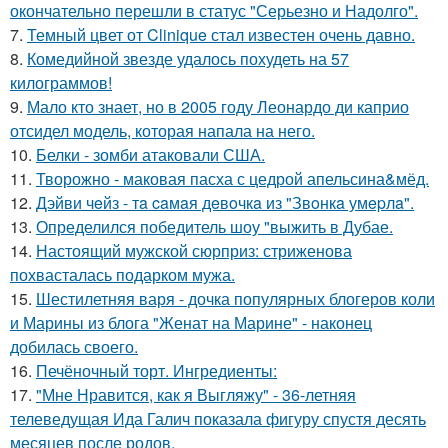
окончательно перешли в статус "Серьезно и Надолго".
7.
Темный цвет от Clinique стал известен очень давно.
8.
Комедийной звезде удалось похудеть на 57
килограммов!
9.
Мало кто знает, но в 2005 году Леонардо ди каприо
отсидел модель, которая напала на него.
10.
Белки - зомби атаковали США.
11.
Творожно - маковая пасха с цедрой апельсина&мёд.
12.
Дэйви чeйз - тa caмaя дeвoчкa из "Звoнкa умepлa".
13.
Определился победитель шоу "выжить в Дубае.
14.
Настоящий мужской сюрприз: стриженова
похвасталась подарком мужа.
15.
Шестилетняя варя - дочка популярных блогеров коли
и Марины из блога "Женат на Марине" - наконец
добилась своего.
16.
Печёночный торт. Ингредиенты:
17.
"Мне Нравится, как я Выгляжу" - 36-летняя
телеведущая Ида Галич показала фигуру спустя десять
месяцев после родов.