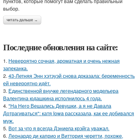
пунктов, которые помогут вам сделать правильный
выбор.
читать дальше →
Последние обновления на сайте:
1.
Невероятно сочная, ароматная и очень нежная
запеканка.
2.
43-Летняя Энн хэтэуэй снова доказала: беременность
ей невероятно идёт.
3.
Единственной внучке легендарного модельера
Валентина юдашкина исполнилось 4 года.
4.
"На Него Вешались Девушки, а я не Давала
Дотрагиваться": катя Iowa рассказала, как ее добивался
муж.
5.
Вот за что я всегда Дэниела крэйга уважал.
6.
Леонардо ди каприо и Виттория черетти, похоже,