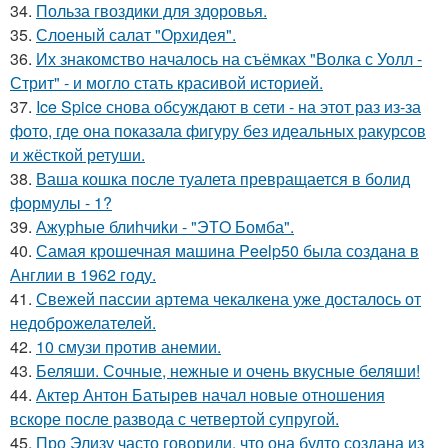
34.
Польза гвоздики для здоровья.
35.
Слоеный салат "Орхидея".
36.
Их знакомство началось на съёмках "Волка с Уолл -
Стрит" - и могло стать красивой историей.
37.
Ice Spice снова обсуждают в сети - на этот раз из-за
фото, где она показала фигуру без идеальных ракурсов
и жёсткой ретуши.
38.
Ваша кошка после туалета превращается в болид
формулы - 1?
39.
Ажурhые блиhчиkи - "ЭТO Бомба".
40.
Самая крошечная машинa Peelp50 была созданa в
Англии в 1962 году.
41.
Свежей пассии артема чекалкена уже досталось от
недоброжелателей.
42.
10 смузи против анемии.
43.
Беляши. Сочные, нежные и очень вкусные беляши!
44.
Актер Антон Батырев начал новые отношения
вскоре после развода с четвертой супругой.
45.
Про Элизу часто говорили, что она будто создана из